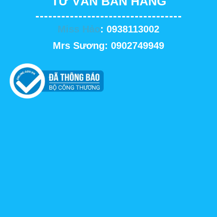
TƯ VẤN BÁN HÀNG
Miss Hảo
: 0938113002
Mrs Sương: 0902749949