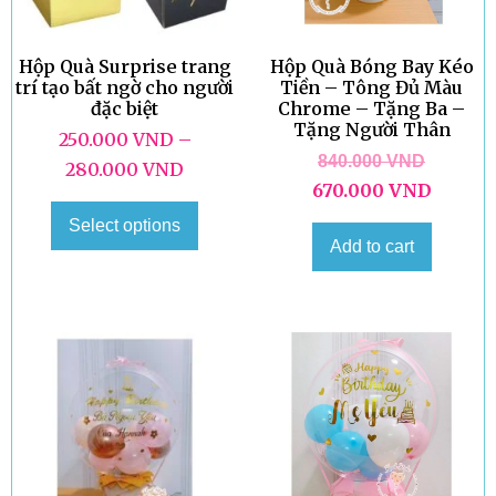
Hộp Quà Surprise trang
Hộp Quà Bóng Bay Kéo
trí tạo bất ngờ cho người
Tiền – Tông Đủ Màu
đặc biệt
Chrome – Tặng Ba –
Tặng Người Thân
250.000
VND
–
840.000
VND
280.000
VND
670.000
VND
Select options
Add to cart