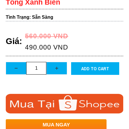
Tông Xanh Biển
Tình Trạng: Sẵn Sàng
560.000
VND
Giá:
490.000
VND
ADD TO CART
MUA NGAY