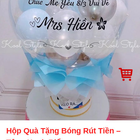
Hộp Quà Tặng Bóng Rút Tiền –