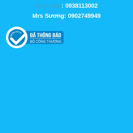
Miss Hảo
: 0938113002
Mrs Sương: 0902749949