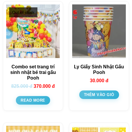
Out of stock
Combo set trang trí
Ly Giấy Sinh Nhật Gấu
sinh nhật bé trai gấu
Pooh
Pooh
30.000
đ
825.000
đ
370.000
đ
THÊM VÀO GIỎ
READ MORE