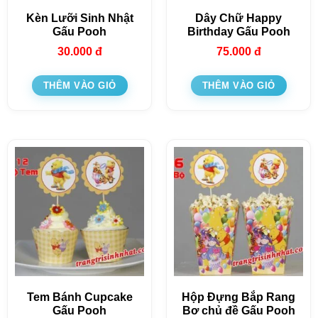
Kèn Lưỡi Sinh Nhật
Dây Chữ Happy
Gấu Pooh
Birthday Gấu Pooh
30.000
đ
75.000
đ
THÊM VÀO GIỎ
THÊM VÀO GIỎ
Tem Bánh Cupcake
Hộp Đựng Bắp Rang
Gấu Pooh
Bơ chủ đề Gấu Pooh