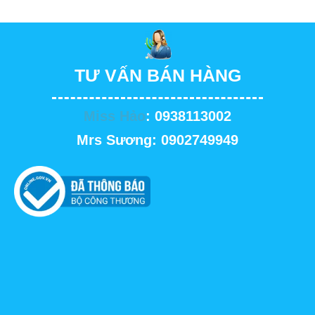
TƯ VẤN BÁN HÀNG
Miss Hảo
: 0938113002
Mrs Sương: 0902749949