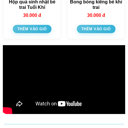
Hộp quà sinh nhật bé
Bong bóng kiếng bé khỉ
trai Tuổi Khỉ
trai
30.000
đ
30.000
đ
THÊM VÀO GIỎ
THÊM VÀO GIỎ