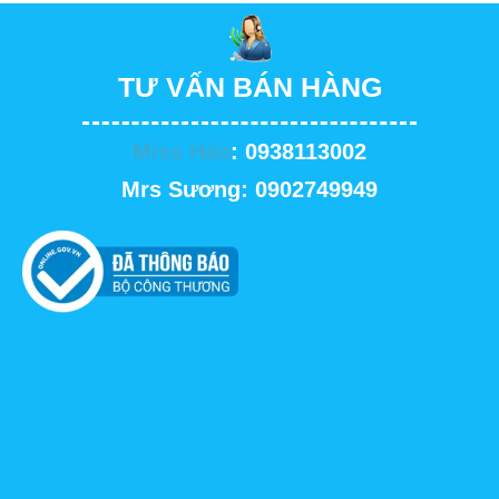
TƯ VẤN BÁN HÀNG
Miss Hảo
: 0938113002
Mrs Sương: 0902749949