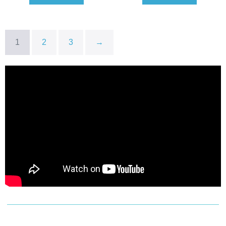
1
2
3
→