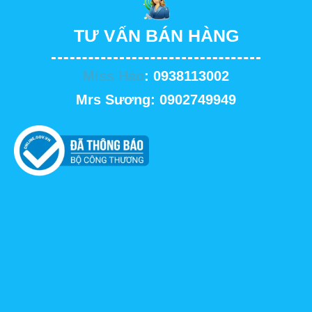
TƯ VẤN BÁN HÀNG
Miss Hảo
: 0938113002
Mrs Sương: 0902749949