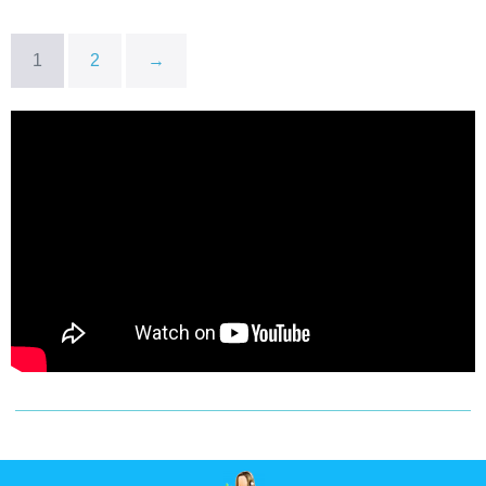
1
2
→