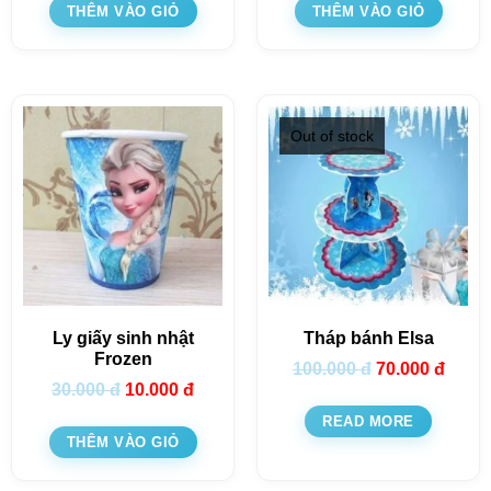
THÊM VÀO GIỎ
THÊM VÀO GIỎ
Out of stock
Ly giấy sinh nhật
Tháp bánh Elsa
Frozen
100.000
đ
70.000
đ
30.000
đ
10.000
đ
READ MORE
THÊM VÀO GIỎ