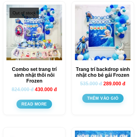
Out of stock
Combo set trang trí
Trang trí backdrop sinh
sinh nhật thôi nôi
nhật cho bé gái Frozen
Frozen
535.000
đ
289.000
đ
824.000
đ
430.000
đ
THÊM VÀO GIỎ
READ MORE