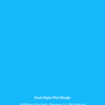
Kool Style Phú Nhuận
49 Đặng Văn Ngữ, Phường 14, Phú Nhuận