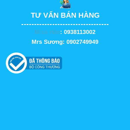
TƯ VẤN BÁN HÀNG
Miss Hảo
: 0938113002
Mrs Sương: 0902749949