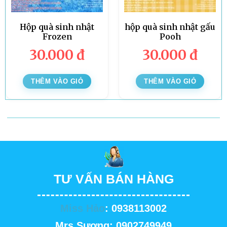
Hộp quà sinh nhật
hộp quà sinh nhật gấu
Frozen
Pooh
30.000
đ
30.000
đ
THÊM VÀO GIỎ
THÊM VÀO GIỎ
TƯ VẤN BÁN HÀNG
Miss Hảo
: 0938113002
Mrs Sương: 0902749949