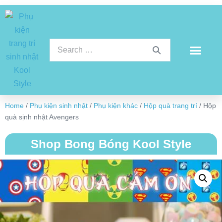
Home
/
Phụ kiện sinh nhật
/
Phụ kiện khác
/
Hộp quà trang trí
/ Hộp
quà sịnh nhật Avengers
Shop Bong Bóng Kool Style