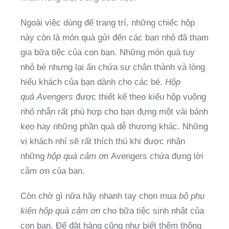
Ngoài việc dùng để trang trí
,
những chiếc hộp
này còn là món quà gửi đến các bạn nhỏ đã tham
gia bữa tiệc của con bạn. Những món quà tuy
nhỏ bé nhưng lại ẩn chứa sự chân thành
và lòng
hiếu khách
của bạn dành cho
các bé
.
Hộp
quà
Avengers
được thiết kế theo
kiểu hộp vuông
nhỏ nhắn
rất phù hợp cho bạn đựng một vài bánh
kẹo hay những phần quà dễ thương khác.
N
hững
vị khách nhí sẽ rất thích thú khi được nhận
những
hộp quà cảm ơn
Avengers
chứ
a
đựng lời
cảm ơn của bạn.
Còn chờ gì nữa hãy nhanh tay chọn mua
bộ phụ
kiện hộp quà cảm ơn
cho bữa tiệc sinh nhật của
con bạn. Để đặt hàng cũng như biết thêm thông