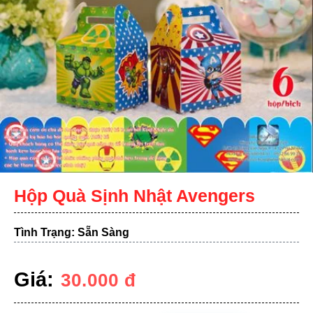
Hộp Quà Sịnh Nhật Avengers
Tình Trạng: Sẵn Sàng
Giá:
30.000
đ