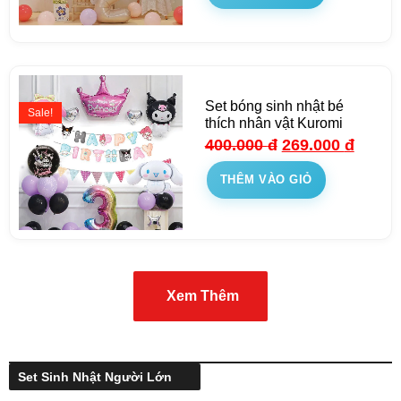
Set bóng sinh nhật bé
Sale!
thích nhân vật Kuromi
400.000
đ
269.000
đ
THÊM VÀO GIỎ
Xem Thêm
Set Sinh Nhật Người Lớn