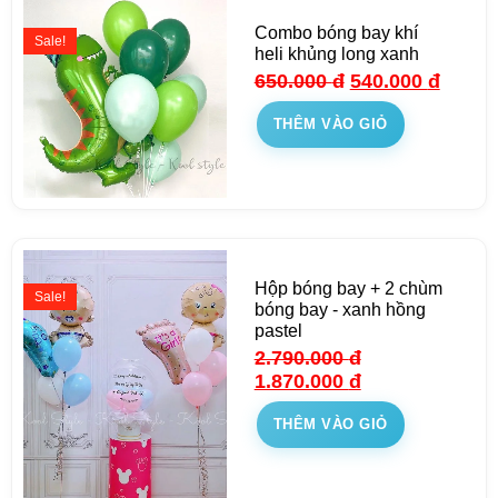
Combo bóng bay khí
Sale!
heli khủng long xanh
650.000
đ
540.000
đ
THÊM VÀO GIỎ
Hộp bóng bay + 2 chùm
Sale!
bóng bay - xanh hồng
pastel
2.790.000
đ
1.870.000
đ
THÊM VÀO GIỎ