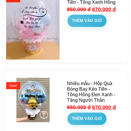
Tiền - Tông Xanh Hồng
850.000
đ
670.000
đ
THÊM VÀO GIỎ
Nhiều mẫu - Hộp Quà
Sale!
Bóng Bay Kéo Tiền -
Tông Hồng Đen Xanh -
Tặng Người Thân
850.000
đ
670.000
đ
THÊM VÀO GIỎ