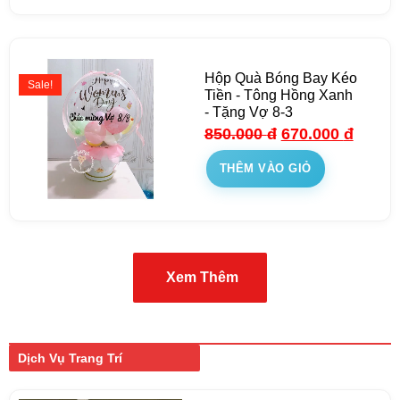
Hộp Quà Bóng Bay Kéo
Sale!
Tiền - Tông Hồng Xanh
- Tặng Vợ 8-3
850.000
đ
670.000
đ
THÊM VÀO GIỎ
Xem Thêm
Dịch Vụ Trang Trí