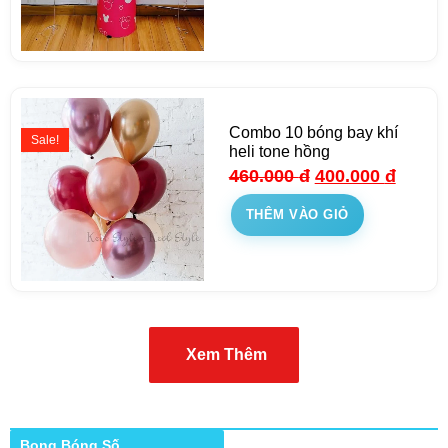
Combo 10 bóng bay khí
Sale!
heli tone hồng
460.000
đ
400.000
đ
THÊM VÀO GIỎ
Xem Thêm
Bong Bóng Số