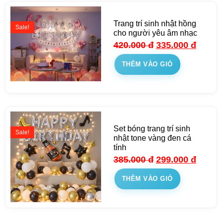
Trang trí sinh nhật hồng
Sale!
cho người yêu âm nhạc
420.000
đ
335.000
đ
THÊM VÀO GIỎ
Set bóng trang trí sinh
Sale!
nhật tone vàng đen cá
tính
385.000
đ
299.000
đ
THÊM VÀO GIỎ