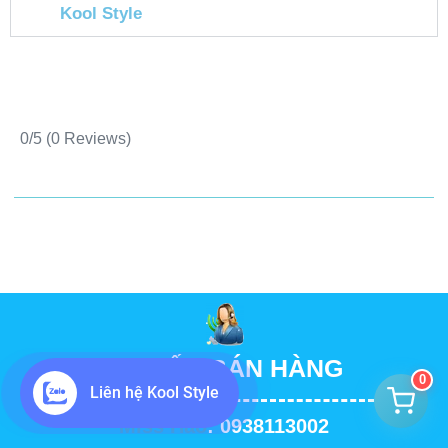
Kool Style
0/5
(0 Reviews)
TƯ VẤN BÁN HÀNG
0
Liên hệ Kool Style
Miss Hảo
: 0938113002