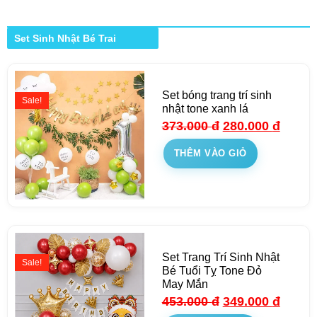
Set Sinh Nhật Bé Trai
Set bóng trang trí sinh
Sale!
nhật tone xanh lá
373.000
đ
280.000
đ
THÊM VÀO GIỎ
Set Trang Trí Sinh Nhật
Sale!
Bé Tuổi Tỵ Tone Đỏ
May Mắn
453.000
đ
349.000
đ