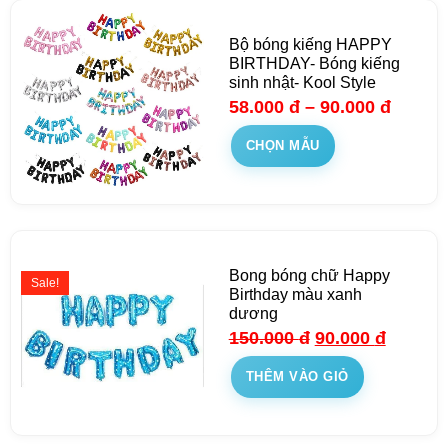
Bộ bóng kiếng HAPPY
BIRTHDAY- Bóng kiếng
sinh nhật- Kool Style
58.000
đ
–
90.000
đ
CHỌN MẪU
Bong bóng chữ Happy
Sale!
Birthday màu xanh
dương
150.000
đ
90.000
đ
THÊM VÀO GIỎ