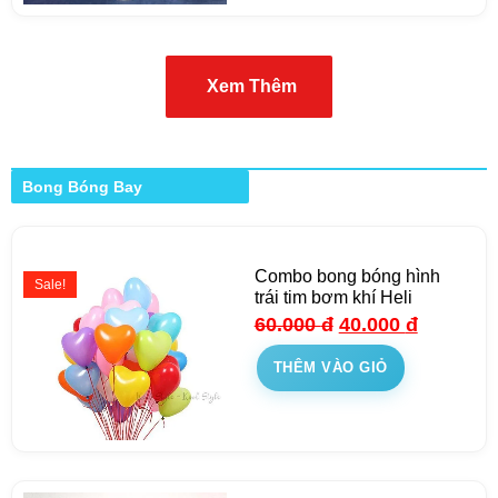
Xem Thêm
Bong Bóng Bay
Combo bong bóng hình
Sale!
trái tim bơm khí Heli
60.000
đ
40.000
đ
THÊM VÀO GIỎ