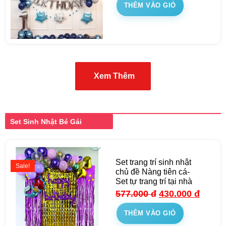
THÊM VÀO GIỎ
Xem Thêm
Set Sinh Nhật Bé Gái
Set trang trí sinh nhật
Sale!
chủ đề Nàng tiên cá-
Set tự trang trí tại nhà
577.000
đ
430.000
đ
THÊM VÀO GIỎ