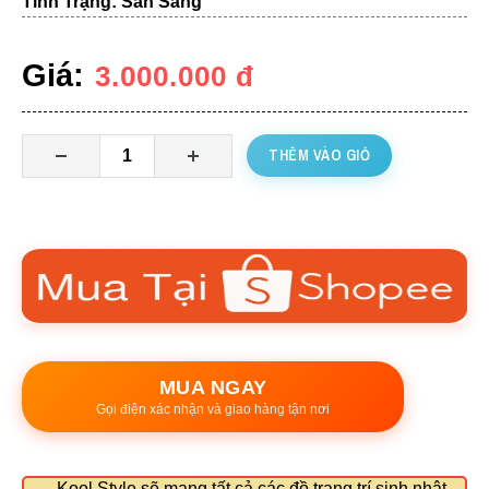
Tình Trạng: Sẵn Sàng
Giá:
3.000.000
đ
THÊM VÀO GIỎ
MUA NGAY
Gọi điện xác nhận và giao hàng tận nơi
Kool Style sẽ mang tất cả các đồ trang trí sinh nhật