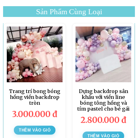
Sản Phẩm Cùng Loại
Trang trí bong bóng
Dựng backdrop sân
hồng viền backdrop
khấu với viền line
tròn
bóng tông hồng và
tím pastel cho bé gái
3.000.000
đ
2.800.000
đ
THÊM VÀO GIỎ
THÊM VÀO GIỎ