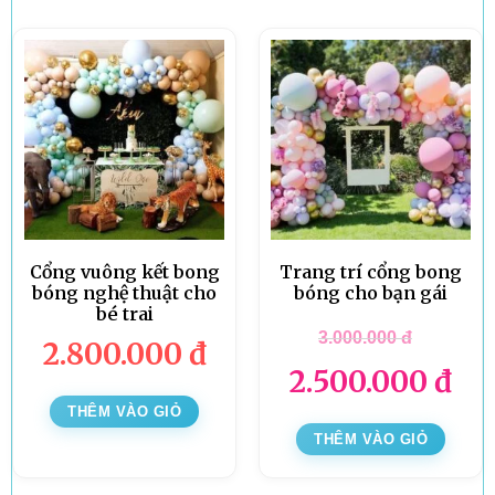
Cổng vuông kết bong
Trang trí cổng bong
bóng nghệ thuật cho
bóng cho bạn gái
bé trai
3.000.000
đ
2.800.000
đ
2.500.000
đ
THÊM VÀO GIỎ
THÊM VÀO GIỎ