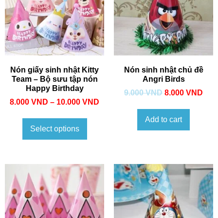
Nón giấy sinh nhật Kitty
Nón sinh nhật chủ đề
Team – Bộ sưu tập nón
Angri Birds
Happy Birthday
9.000
VND
8.000
VND
8.000
VND
–
10.000
VND
Add to cart
Select options