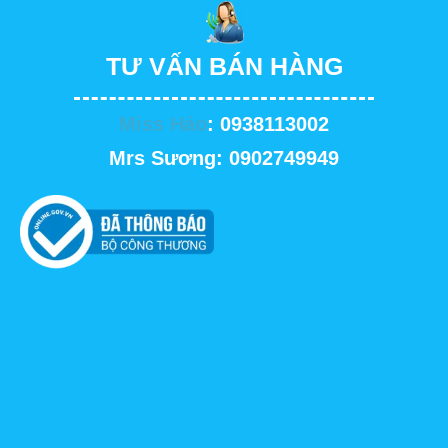
TƯ VẤN BÁN HÀNG
Miss Hảo
: 0938113002
Mrs Sương: 0902749949