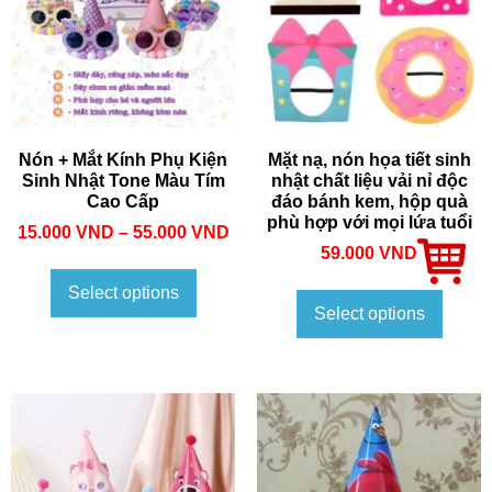
Nón + Mắt Kính Phụ Kiện
Mặt nạ, nón họa tiết sinh
Sinh Nhật Tone Màu Tím
nhật chất liệu vải nỉ độc
Cao Cấp
đáo bánh kem, hộp quà
phù hợp với mọi lứa tuổi
15.000
VND
–
55.000
VND
59.000
VND
Select options
Select options