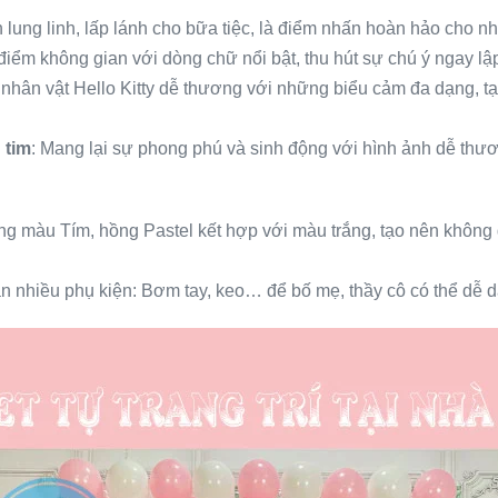
 lung linh, lấp lánh cho bữa tiệc, là điểm nhấn hoàn hảo cho 
 điểm không gian với dòng chữ nổi bật, thu hút sự chú ý ngay lập
 nhân vật Hello Kitty dễ thương với những biểu cảm đa dạng, tạ
 tim
: Mang lại sự phong phú và sinh động với hình ảnh dễ thươ
ng màu Tím, hồng Pastel kết hợp với màu trắng, tạo nên không
n nhiều phụ kiện: Bơm tay, keo… để bố mẹ, thầy cô có thể dễ dà