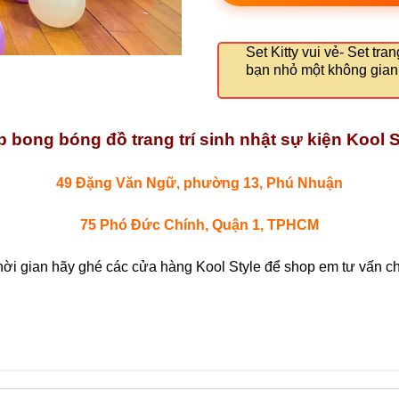
Set Kitty vui vẻ- Set tra
bạn nhỏ một không gian 
 bong bóng đồ trang trí sinh nhật sự kiện Kool S
49 Đặng Văn Ngữ, phường 13, Phú Nhuận
75 Phó Đức Chính, Quận 1, TPHCM
hời gian hãy ghé các cửa hàng Kool Style để shop em tư vấn chi