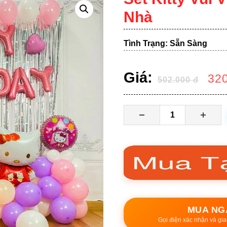
Nhà
Tình Trạng: Sẵn Sàng
Giá:
32
502.000
đ
MUA NG
Gọi điện xác nhận và gia