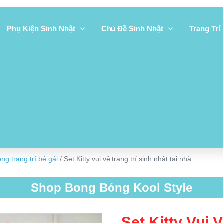
Phụ Kiện Sinh Nhật
Chủ Đề Sinh Nhật
Trang Trí
ng trang trí bé gái
/ Set Kitty vui vẻ trang trí sinh nhật tại nhà
Shop Bong Bóng Kool Style
Set Kitty Vui 