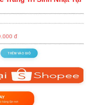
0.000
đ
THÊM VÀO GIỎ
AY
o hàng tận nơi