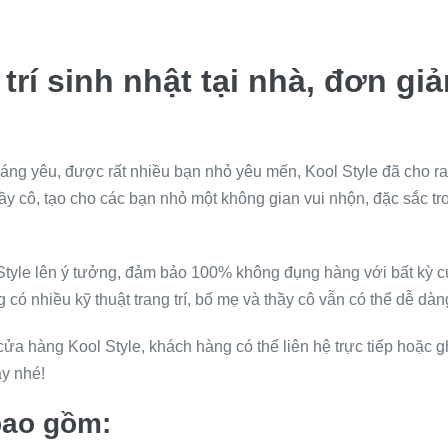
g trí sinh nhật tại nhà, đơn 
ng yêu, được rất nhiều bạn nhỏ yêu mến, Kool Style đã cho ra mắt
 cô, tạo cho các bạn nhỏ một không gian vui nhộn, đặc sắc tr
l Style lên ý tưởng, đảm bảo 100% không đụng hàng với bất kỳ c
có nhiều kỹ thuật trang trí, bố mẹ và thầy cô vẫn có thể dễ dàng
ại cửa hàng Kool Style, khách hàng có thể liên hệ trực tiếp hoặ
ày nhé!
 bao gồm: