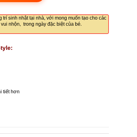
ng trí sinh nhật tại nhà, với mong muốn tạo cho các
vui nhộn, trong ngày đặc biệt của bé.
tyle:
 tiết hơn