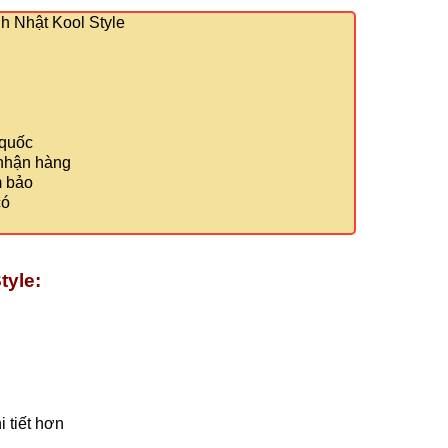
 Nhật Kool Style
 quốc
 nhận hàng
m bảo
có
tyle:
 tiết hơn