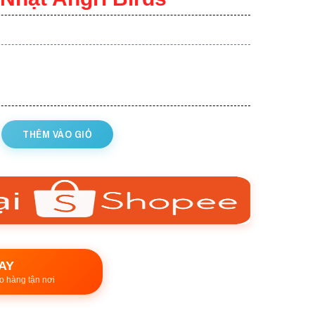
THÊM VÀO GIỎ
AY
o hàng tận nơi