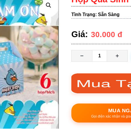
Tình Trạng: Sẵn Sàng
Giá:
30.000
đ
MUA NG
Gọi điện xác nhận và gia