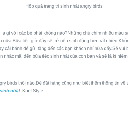
Hộp quà trang trí sinh nhật angry birds
 lạ gì với các bé phải không nào?Những chú chim nhiều màu s
 nữa.Bữa tiệc giờ đây sẽ trở nên sinh động hơn rất nhiều.Khô
 hay cái bánh để gửi tặng đến các bạn khách nhí nữa đấy.Sẽ vu
n nhắc mãi đến bữa tiệc sinh nhật của con bạn và sẽ là kỉ niệm 
ry birds thôi nào.
Để đặt hàng cũng như biết thêm thông tin về s
sinh nhật
Kool Style.