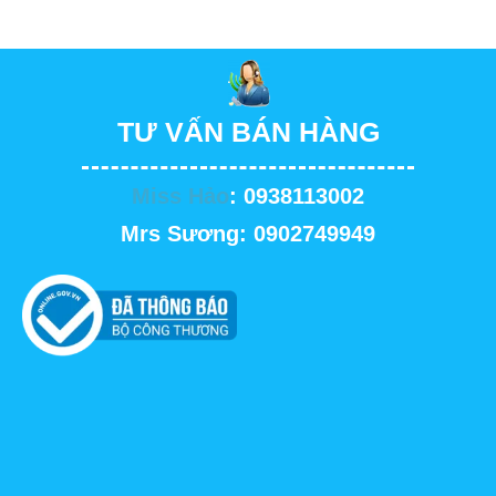
TƯ VẤN BÁN HÀNG
Miss Hảo
: 0938113002
Mrs Sương: 0902749949