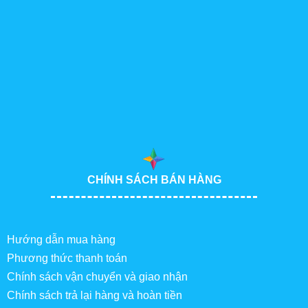
CHÍNH SÁCH BÁN HÀNG
Hướng dẫn mua hàng
Phương thức thanh toán
Chính sách vận chuyển và giao nhận
Chính sách trả lại hàng và hoàn tiền