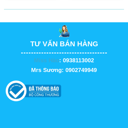
TƯ VẤN BÁN HÀNG
Miss Hảo
: 0938113002
Mrs Sương: 0902749949