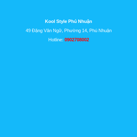
Kool Style Phú Nhuận
49 Đặng Văn Ngữ, Phường 14, Phú Nhuận
Hotline:
0902708002