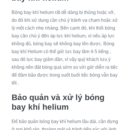
Bóng bay khí helium rất dễ dàng bị thủng hoặc vỡ,
do đó khi sử dụng cần chú ý tránh va chạm hoặc xử
lý một cách nhẹ nhàng. Bên cạnh đó, khi thổi bóng
bay cần chú ý đến áp lực khí helium, vì nếu áp lực
không đủ, bóng bay sẽ không bay lên được. Bóng
bay khí Helium có thể giữ lực bay tầm 4-5 tiếng ,
sau đó lực bay giảm dần, vì vậy quý khách lưu ý
không nên đặt bóng quá sớm so với giờ diễn ra tiệc
để đảm bảo được trong suốt buổi tiệc bóng vẫn bay
tốt .
Bảo quản và xử lý bóng
bay khí helium
Để bảo quản bóng bay khí helium lâu dài, cần đựng
ở nơi khô ráo, thoáng mát và tránh tiếp xúc với ánh