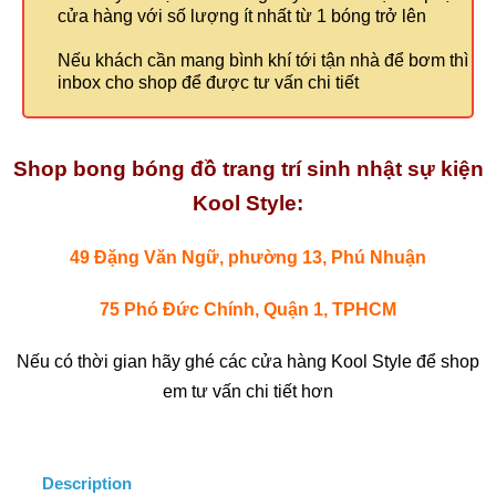
cửa hàng với số lượng ít nhất từ 1 bóng trở lên
Nếu khách cần mang bình khí tới tận nhà để bơm thì
inbox cho shop để được tư vấn chi tiết
Shop bong bóng đồ trang trí sinh nhật sự kiện
Kool Style:
49 Đặng Văn Ngữ, phường 13, Phú Nhuận
75 Phó Đức Chính, Quận 1, TPHCM
Nếu có thời gian hãy ghé các cửa hàng Kool Style để shop
em tư vấn chi tiết hơn
Description