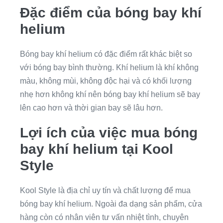
Đặc điểm của bóng bay khí
helium
Bóng bay khí helium có đặc điểm rất khác biệt so
với bóng bay bình thường. Khí helium là khí không
màu, không mùi, không độc hại và có khối lượng
nhẹ hơn không khí nên bóng bay khí helium sẽ bay
lên cao hơn và thời gian bay sẽ lâu hơn.
Lợi ích của việc mua bóng
bay khí helium tại Kool
Style
Kool Style là địa chỉ uy tín và chất lượng để mua
bóng bay khí helium. Ngoài đa dạng sản phẩm, cửa
hàng còn có nhân viên tư vấn nhiệt tình, chuyên