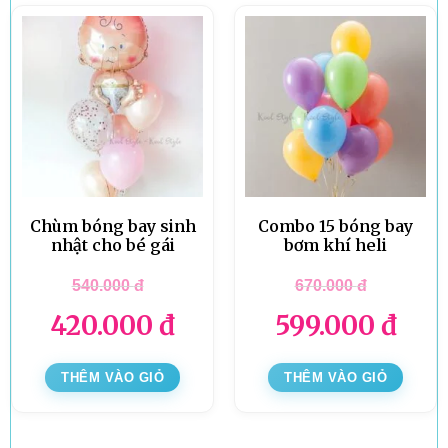
Chùm bóng bay sinh
Combo 15 bóng bay
nhật cho bé gái
bơm khí heli
540.000
đ
670.000
đ
420.000
đ
599.000
đ
THÊM VÀO GIỎ
THÊM VÀO GIỎ