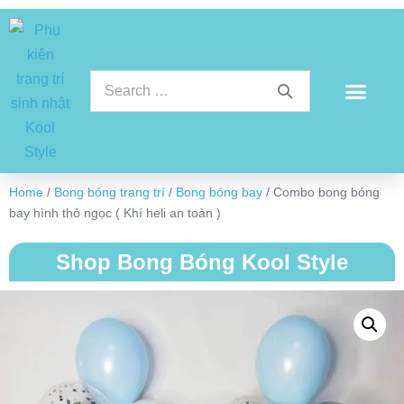
Home
/
Bong bóng trang trí
/
Bong bóng bay
/ Combo bong bóng
bay hình thỏ ngọc ( Khí heli an toàn )
Shop Bong Bóng Kool Style