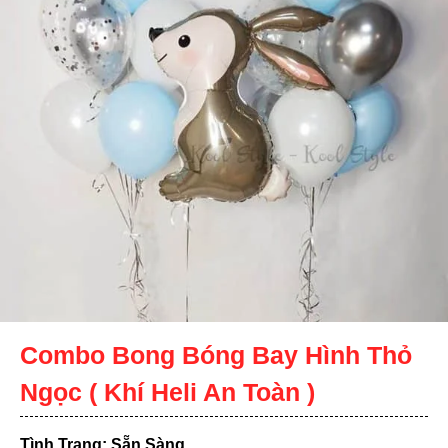
Combo Bong Bóng Bay Hình Thỏ
Ngọc ( Khí Heli An Toàn )
Tình Trạng: Sẵn Sàng