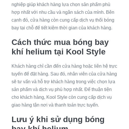
nghiệp giúp khách hàng lựa chọn sản phẩm phù
hợp nhất với nhu cầu và ngân sách của mình. Bên
cạnh đó, cửa hàng còn cung cấp dịch vụ thổi bóng
bay tại chỗ để tiết kiệm thời gian của khách hàng.
Cách thức mua bóng bay
khí helium tại Kool Style
Khách hàng chỉ cần đến cửa hàng hoặc liên hệ trực
tuyến để đặt hàng. Sau đó, nhân viên của cửa hàng
sẽ tư vấn và hỗ trợ khách hàng trong việc chọn lựa
sản phẩm và dịch vụ phù hợp nhất. Để thuận tiện
cho khách hàng, Kool Style còn cung cấp dịch vụ
giao hàng tận nơi và thanh toán trực tuyến.
Lưu ý khi sử dụng bóng
bay khí helium