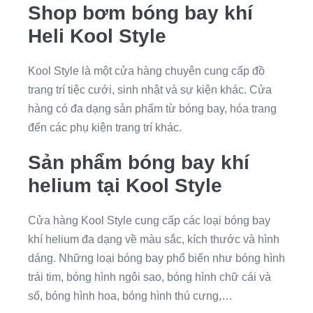
Shop bơm bóng bay khí
Heli Kool Style
Kool Style là một cửa hàng chuyên cung cấp đồ
trang trí tiệc cưới, sinh nhật và sự kiện khác. Cửa
hàng có đa dạng sản phẩm từ bóng bay, hóa trang
đến các phụ kiện trang trí khác.
Sản phẩm bóng bay khí
helium tại Kool Style
Cửa hàng Kool Style cung cấp các loại bóng bay
khí helium đa dạng về màu sắc, kích thước và hình
dáng. Những loại bóng bay phổ biến như bóng hình
trái tim, bóng hình ngôi sao, bóng hình chữ cái và
số, bóng hình hoa, bóng hình thú cưng,…