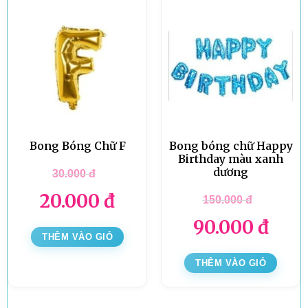
Bong Bóng Chữ F
Bong bóng chữ Happy
Birthday màu xanh
dương
30.000
đ
20.000
đ
150.000
đ
90.000
đ
THÊM VÀO GIỎ
THÊM VÀO GIỎ