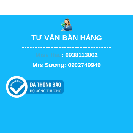
TƯ VẤN BÁN HÀNG
Miss Hảo
: 0938113002
Mrs Sương: 0902749949