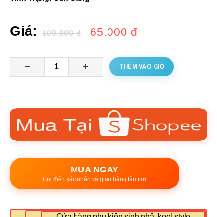
Giá:
65.000
đ
100.000
đ
THÊM VÀO GIỎ
MUA NGAY
Gọi điện xác nhận và giao hàng tận nơi
Cửa hàng phụ kiện sinh nhật kool style