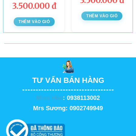
3.500.000
đ
3.500.000
đ
THÊM VÀO GIỎ
THÊM VÀO GIỎ
TƯ VẤN BÁN HÀNG
Miss Hảo
: 0938113002
Mrs Sương: 0902749949