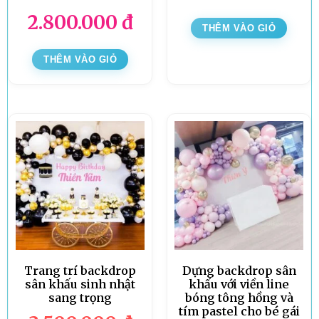
2.800.000
đ
THÊM VÀO GIỎ
THÊM VÀO GIỎ
Trang trí backdrop
Dựng backdrop sân
sân khấu sinh nhật
khấu với viền line
sang trọng
bóng tông hồng và
tím pastel cho bé gái