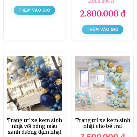
3.000.000
đ
THÊM VÀO GIỎ
2.800.000
đ
THÊM VÀO GIỎ
Trang trí xe kem sinh
Trang trí xe kem sinh
nhật với bóng màu
nhật cho bé trai
xanh dương đậm nhạt