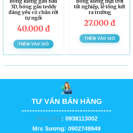
Bóng kiếng gấu nâu
Bóng kiếng mặt trời
3D, bóng gấu teddy
tốt nghiệp, lễ tổng kết
đáng yêu có chân rời
ra trường
tự ngồi
27.000
đ
40.000
đ
THÊM VÀO GIỎ
THÊM VÀO GIỎ
TƯ VẤN BÁN HÀNG
Miss Hảo
: 0938113002
Mrs Sương: 0902749949