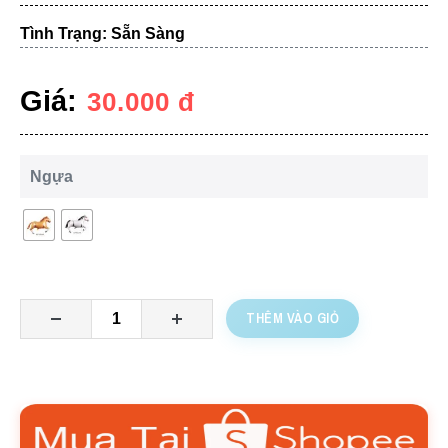
Tình Trạng: Sẵn Sàng
Giá:
30.000
đ
Ngựa
THÊM VÀO GIỎ