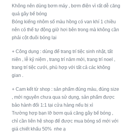
Không nên dùng bơm máy , bơm điện vì rất dễ căng
quá gây bể bóng
Bóng kiếng nhôm số màu hồng có van khí 1 chiều
nên có thể tự động giữ hơi bên trong mà không cần
phải cột đuôi bóng lại
+ Công dụng : dùng để trang trí tiệc sinh nhật, tất
niên , lễ kỷ niệm , trang trí năm mới, trang trí noel ,
trang trí tiệc cưới, phù hợp với tất cả các không
gian .
+ Cam kết từ shop : sản phẩm đúng màu, đúng size
, mới nguyên chưa qua sử dụng, sản phẩm được
bảo hành đổi 1:1 tại cửa hàng nếu bị xì
Trường hợp bạn lỡ bơm quá căng gây bể bóng ,
chỉ cần liên hệ shop để được mua bóng số mới với
giá chiết khấu 50% nhe ạ