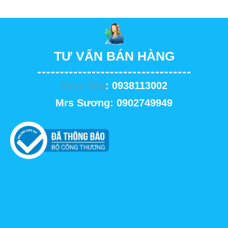
TƯ VẤN BÁN HÀNG
Miss Hảo
: 0938113002
Mrs Sương: 0902749949