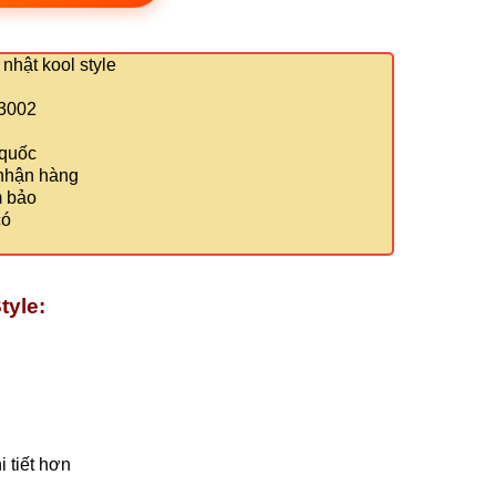
nhật kool style
13002
 quốc
 nhận hàng
m bảo
có
tyle:
 tiết hơn