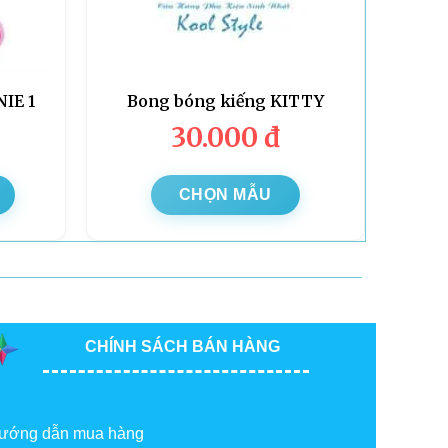
IE 1
Bong bóng kiếng KITTY
30.000
đ
CHỌN MẪU
CHÍNH SÁCH BÁN HÀNG
ướng dẫn mua hàng