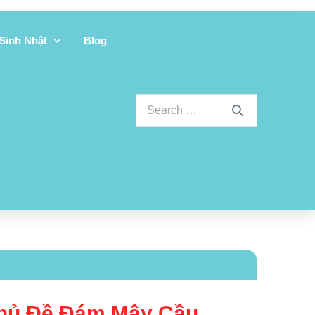
 Sinh Nhật
Blog
hủ Đề Đám Mây Cầu