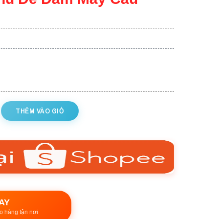
THÊM VÀO GIỎ
AY
o hàng tận nơi