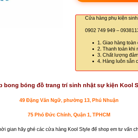
Cửa hàng phụ kiện sinh 
0902 749 949 – 09381
1. Giao hàng toàn
2. Thanh toán khi
3. Chất lượng đả
4. Hàng luôn sẵn 
 bong bóng đồ trang trí sinh nhật sự kiện Kool S
49 Đặng Văn Ngữ, phường 13, Phú Nhuận
75 Phó Đức Chính, Quận 1, TPHCM
hời gian hãy ghé các cửa hàng Kool Style để shop em tư vấn chi