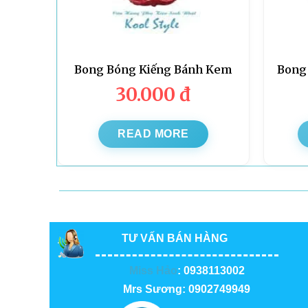
Bong Bóng Kiếng Bánh Kem
Bong 
30.000
đ
READ MORE
TƯ VẤN BÁN HÀNG
Miss Hảo
: 0938113002
Mrs Sương: 0902749949