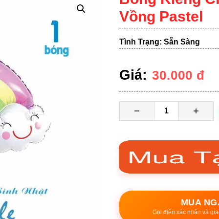
Vồng Pastel
Tình Trạng: Sẵn Sàng
Giá:
30.000
đ
MUA NG
Gọi điện xác nhận và gia