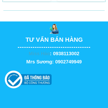
TƯ VẤN BÁN HÀNG
Miss Hảo
: 0938113002
Mrs Sương: 0902749949