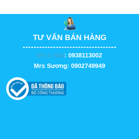
TƯ VẤN BÁN HÀNG
Miss Hảo
: 0938113002
Mrs Sương: 0902749949