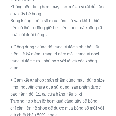
Không nên dùng bơm máy , bơm điện vì rất dễ căng
quá gây bể bóng
Bóng kiếng nhôm số màu hồng có van khí 1 chiều
nên có thể tự động giữ hơi bên trong mà không cần
phải cột đuôi bóng lại
+ Công dụng : dùng để trang trí tiệc sinh nhật, tất
niên , lễ kỷ niệm , trang trí năm mới, trang trí noel ,
trang trí tiệc cưới, phù hợp với tất cả các không
gian .
+ Cam kết từ shop : sản phẩm đúng màu, đúng size
, mới nguyên chưa qua sử dụng, sản phẩm được
bảo hành đổi 1:1 tại cửa hàng nếu bị xì
Trường hợp bạn lỡ bơm quá căng gây bể bóng ,
chỉ cần liên hệ shop để được mua bóng số mới với
giá chiết khấu 50% nhe ạ