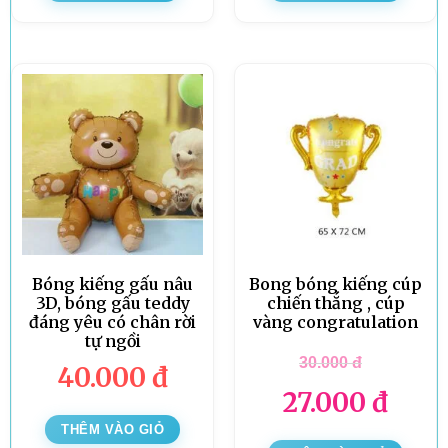
Bóng kiếng gấu nâu
Bong bóng kiếng cúp
3D, bóng gấu teddy
chiến thắng , cúp
đáng yêu có chân rời
vàng congratulation
tự ngồi
30.000
đ
40.000
đ
27.000
đ
THÊM VÀO GIỎ