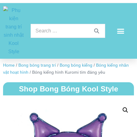
Home
/
Bong bóng trang trí
/
Bong bóng kiếng
/
Bóng kiếng nhân
vật hoạt hình
/ Bóng kiếng hình Kuromi tím đáng yêu
Shop Bong Bóng Kool Style