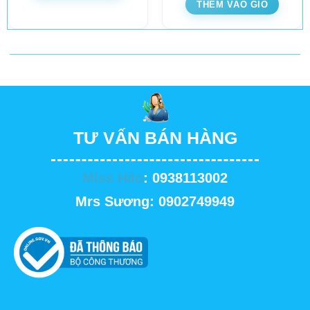
THÊM VÀO GIỎ
TƯ VẤN BÁN HÀNG
Miss Hảo
: 0938113002
Mrs Sương: 0902749949