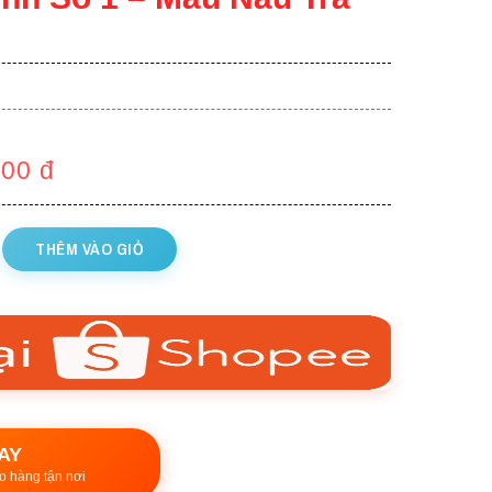
000
đ
THÊM VÀO GIỎ
AY
o hàng tận nơi