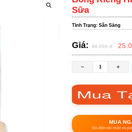
Sữa
Tình Trạng: Sẵn Sàng
Giá:
25.
40.000
đ
MUA NG
Gọi điện xác nhận và gia