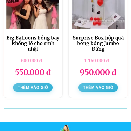
Big Balloons bóng bay
Surprise Box hộp quà
khổng lồ cho sinh
bong bóng Jumbo
nhật
Đứng
600.000
đ
1.150.000
đ
550.000
đ
950.000
đ
THÊM VÀO GIỎ
THÊM VÀO GIỎ