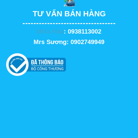
TƯ VẤN BÁN HÀNG
Miss Hảo
: 0938113002
Mrs Sương: 0902749949