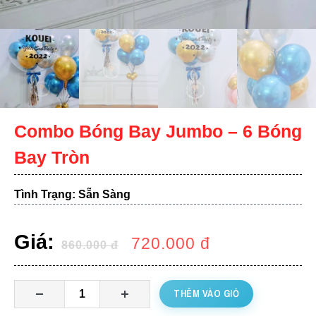
Combo Bóng Bay Jumbo – 6 Bóng
Bay Tròn
Tình Trạng: Sẵn Sàng
Giá:
720.000
đ
860.000
đ
THÊM VÀO GIỎ