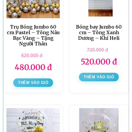
Trụ Bóng Jumbo 60
Bóng bay Jumbo 60
cm Pastel – Tông Nâu
cm – Tông Xanh
Bạc Vàng – Tặng
Dương – Khí Heli
Người Thân
720.000
đ
620.000
đ
520.000
đ
480.000
đ
THÊM VÀO GIỎ
THÊM VÀO GIỎ