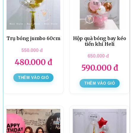
Trụ bóng jumbo 60cm
Hộp quà bóng bay kéo
tiền khí Heli
550.000
đ
650.000
đ
480.000
đ
590.000
đ
THÊM VÀO GIỎ
THÊM VÀO GIỎ