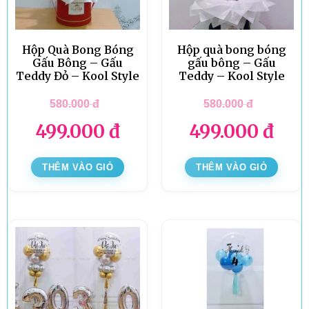
Hộp Quà Bong Bóng
Hộp quà bong bóng
Gấu Bông – Gấu
gấu bông – Gấu
Teddy Đỏ – Kool Style
Teddy – Kool Style
580.000
đ
580.000
đ
499.000
đ
499.000
đ
THÊM VÀO GIỎ
THÊM VÀO GIỎ