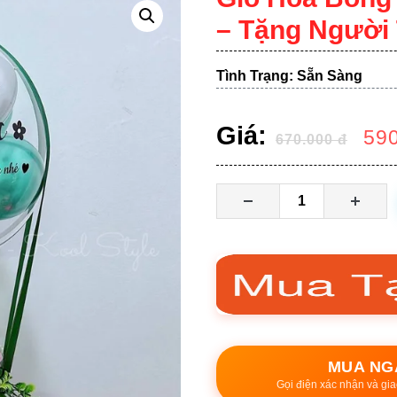
– Tặng Người
Tình Trạng: Sẵn Sàng
Giá:
59
670.000
đ
MUA NG
Gọi điện xác nhận và gia