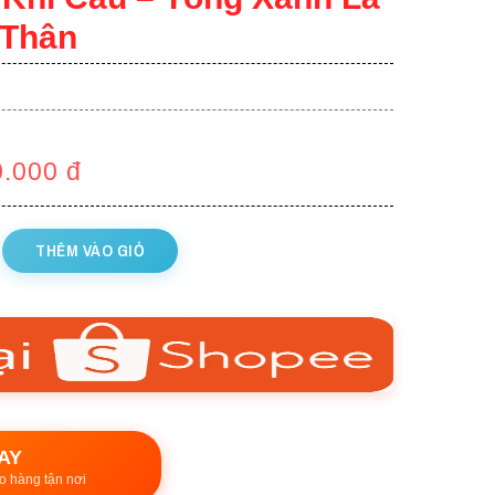
 Thân
0.000
đ
THÊM VÀO GIỎ
AY
o hàng tận nơi