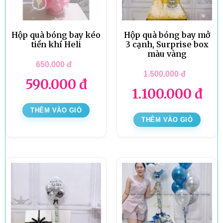
Hộp quà bóng bay kéo
Hộp quà bóng bay mở
tiền khí Heli
3 cạnh, Surprise box
màu vàng
650.000
đ
1.500.000
đ
590.000
đ
1.100.000
đ
THÊM VÀO GIỎ
THÊM VÀO GIỎ