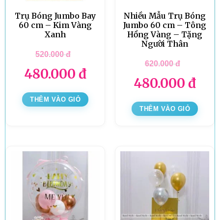
Trụ Bóng Jumbo Bay
Nhiều Mẫu Trụ Bóng
60 cm – Kim Vàng
Jumbo 60 cm – Tông
Xanh
Hồng Vàng – Tặng
Người Thân
520.000
đ
620.000
đ
480.000
đ
480.000
đ
THÊM VÀO GIỎ
THÊM VÀO GIỎ