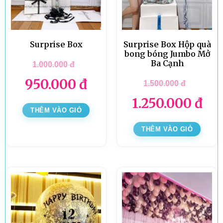
Surprise Box
Surprise Box Hộp quà
bong bóng Jumbo Mở
Ba Cạnh
1.000.000
đ
950.000
đ
1.500.000
đ
1.250.000
đ
THÊM VÀO GIỎ
THÊM VÀO GIỎ