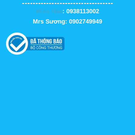
Miss Hảo
: 0938113002
Mrs Sương: 0902749949