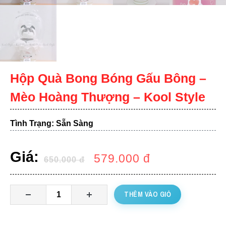
Hộp Quà Bong Bóng Gấu Bông –
Mèo Hoàng Thượng – Kool Style
Tình Trạng: Sẵn Sàng
Giá:
579.000
đ
650.000
đ
THÊM VÀO GIỎ