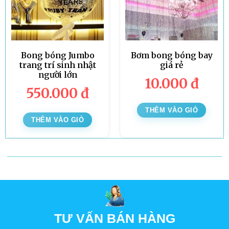
Bong bóng Jumbo
Bơm bong bóng bay
trang trí sinh nhật
giá rẻ
người lớn
10.000
đ
550.000
đ
THÊM VÀO GIỎ
THÊM VÀO GIỎ
TƯ VẤN BÁN HÀNG