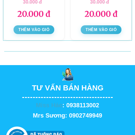
30.000
đ
30.000
đ
20.000
đ
20.000
đ
THÊM VÀO GIỎ
THÊM VÀO GIỎ
TƯ VẤN BÁN HÀNG
Miss Hảo
: 0938113002
Mrs Sương: 0902749949