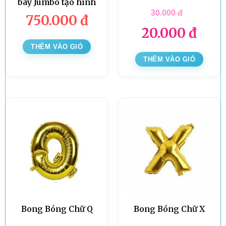
bay Jumbo tạo hình
30.000
đ
750.000
đ
20.000
đ
THÊM VÀO GIỎ
THÊM VÀO GIỎ
Bong Bóng Chữ Q
Bong Bóng Chữ X