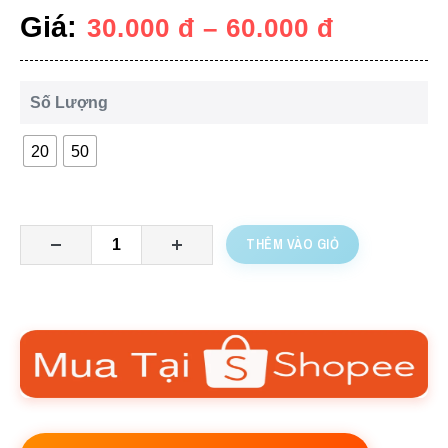
Giá:
30.000
đ
–
60.000
đ
Số Lượng
20
50
THÊM VÀO GIỎ