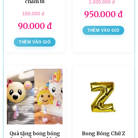
chấm bi
1.000.000
đ
950.000
đ
150.000
đ
90.000
đ
THÊM VÀO GIỎ
THÊM VÀO GIỎ
Quà tặng bong bóng
Bong Bóng Chữ Z