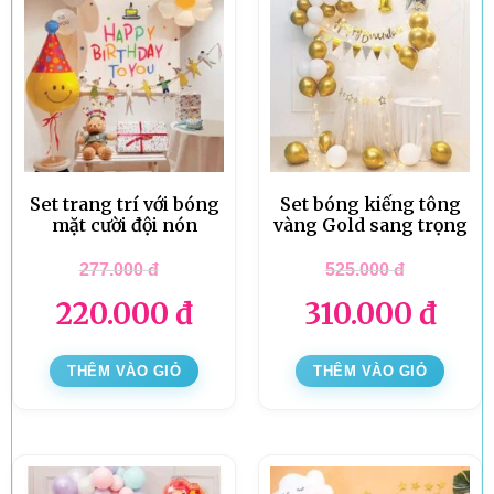
Set trang trí với bóng
Set bóng kiếng tông
mặt cười đội nón
vàng Gold sang trọng
277.000
đ
525.000
đ
220.000
đ
310.000
đ
THÊM VÀO GIỎ
THÊM VÀO GIỎ