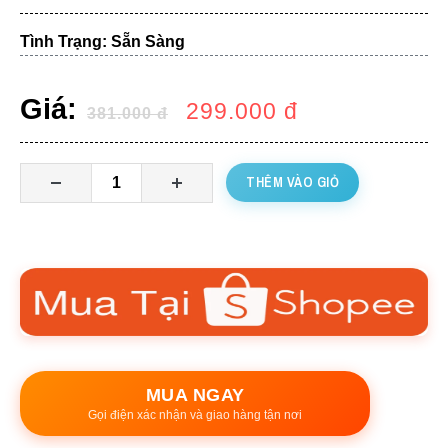
Tình Trạng: Sẵn Sàng
Giá:
299.000
đ
381.000
đ
THÊM VÀO GIỎ
MUA NGAY
Gọi điện xác nhận và giao hàng tận nơi