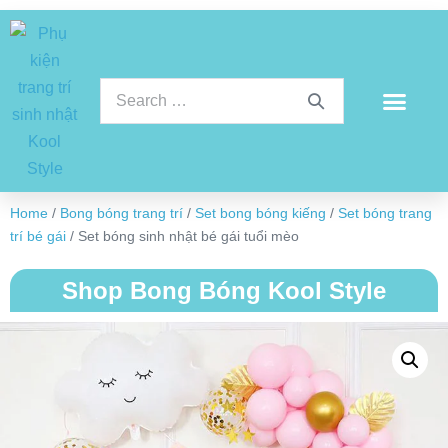
Home
/
Bong bóng trang trí
/
Set bong bóng kiếng
/
Set bóng trang
trí bé gái
/ Set bóng sinh nhật bé gái tuổi mèo
Shop Bong Bóng Kool Style