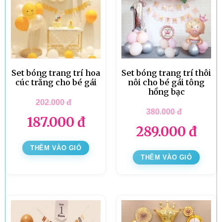
Set bóng trang trí hoa
Set bóng trang trí thôi
cúc trắng cho bé gái
nôi cho bé gái tông
hồng bạc
202.000
đ
380.000
đ
187.000
đ
289.000
đ
THÊM VÀO GIỎ
THÊM VÀO GIỎ