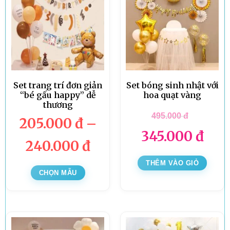
Set trang trí đơn giản
Set bóng sinh nhật với
“bé gấu happy” dễ
hoa quạt vàng
thương
495.000
đ
205.000
đ
–
345.000
đ
240.000
đ
THÊM VÀO GIỎ
CHỌN MẪU