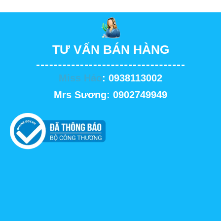
TƯ VẤN BÁN HÀNG
Miss Hảo
: 0938113002
Mrs Sương: 0902749949