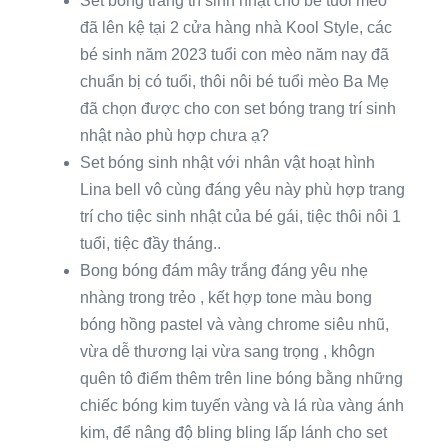
Set bóng trang trí sinh nhật cho bé tuổi mèo
đã lên kệ tại 2 cửa hàng nhà Kool Style, các
bé sinh năm 2023 tuổi con mèo năm nay đã
chuẩn bị có tuổi, thôi nôi bé tuổi mèo Ba Mẹ
đã chọn được cho con set bóng trang trí sinh
nhật nào phù hợp chưa ạ?
Set bóng sinh nhật với nhân vật hoạt hình
Lina bell vô cùng đáng yêu này phù hợp trang
trí cho tiệc sinh nhật của bé gái, tiệc thôi nôi 1
tuổi, tiệc đầy tháng..
Bong bóng đám mây trắng đáng yêu nhẹ
nhàng trong trẻo , kết hợp tone màu bong
bóng hồng pastel và vàng chrome siêu nhũ,
vừa dễ thương lại vừa sang trọng , khôgn
quên tô điểm thêm trên line bóng bằng những
chiếc bóng kim tuyến vàng và lá rùa vàng ánh
kim, để nâng độ bling bling lấp lánh cho set