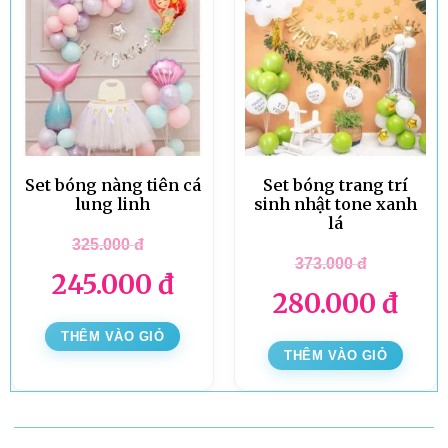
Set bóng nàng tiên cá
Set bóng trang trí
lung linh
sinh nhật tone xanh
lá
325.000
đ
373.000
đ
245.000
đ
280.000
đ
THÊM VÀO GIỎ
THÊM VÀO GIỎ