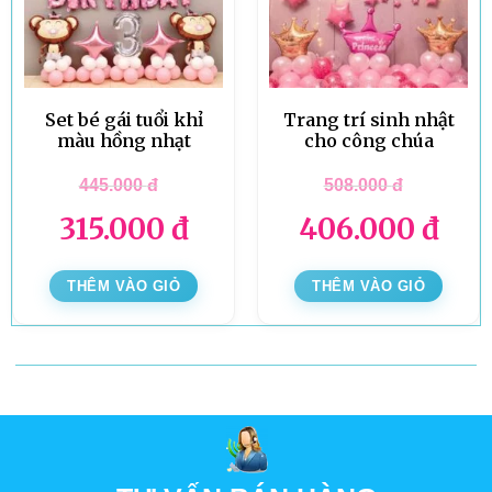
Set bé gái tuổi khỉ
Trang trí sinh nhật
màu hồng nhạt
cho công chúa
445.000
đ
508.000
đ
315.000
đ
406.000
đ
THÊM VÀO GIỎ
THÊM VÀO GIỎ