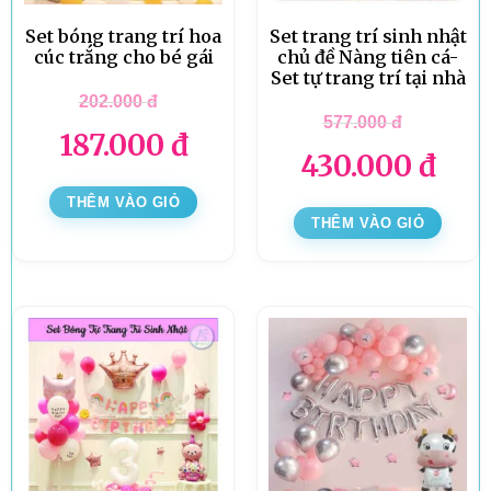
Set bóng trang trí hoa
Set trang trí sinh nhật
cúc trắng cho bé gái
chủ đề Nàng tiên cá-
Set tự trang trí tại nhà
202.000
đ
577.000
đ
187.000
đ
430.000
đ
THÊM VÀO GIỎ
THÊM VÀO GIỎ