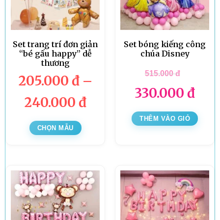
Set trang trí đơn giản
Set bóng kiếng công
“bé gấu happy” dễ
chúa Disney
thương
515.000
đ
205.000
đ
–
330.000
đ
240.000
đ
THÊM VÀO GIỎ
CHỌN MẪU