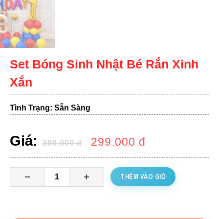
Set Bóng Sinh Nhật Bé Rắn Xinh
Xắn
Tình Trạng: Sẵn Sàng
Giá:
299.000
đ
380.000
đ
THÊM VÀO GIỎ