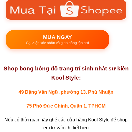
MUA NGAY
Gọi điện xác nhận và giao hàng tận nơi
Shop bong bóng đồ trang trí sinh nhật sự kiện
Kool Style:
49 Đặng Văn Ngữ, phường 13, Phú Nhuận
75 Phó Đức Chính, Quận 1, TPHCM
Nếu có thời gian hãy ghé các cửa hàng Kool Style để shop
em tư vấn chi tiết hơn