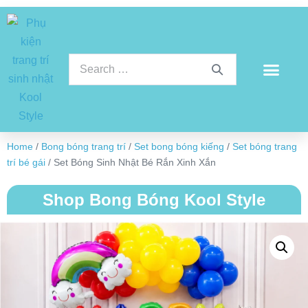
Home
/
Bong bóng trang trí
/
Set bong bóng kiếng
/
Set bóng trang
trí bé gái
/ Set Bóng Sinh Nhật Bé Rắn Xinh Xắn
Shop Bong Bóng Kool Style