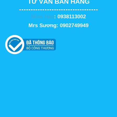
TƯ VẤN BÁN HÀNG
Miss Hảo
: 0938113002
Mrs Sương: 0902749949