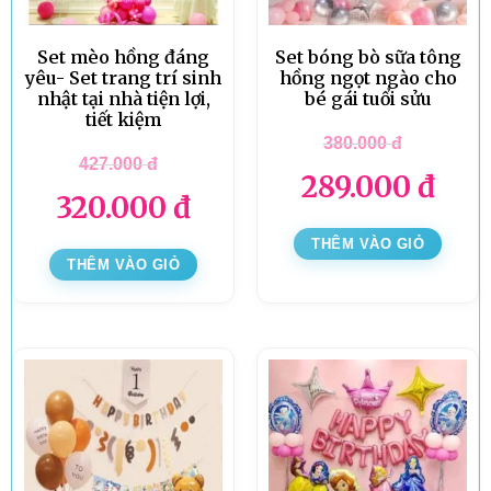
Set mèo hồng đáng
Set bóng bò sữa tông
yêu- Set trang trí sinh
hồng ngọt ngào cho
nhật tại nhà tiện lợi,
bé gái tuổi sửu
tiết kiệm
380.000
đ
427.000
đ
289.000
đ
320.000
đ
THÊM VÀO GIỎ
THÊM VÀO GIỎ