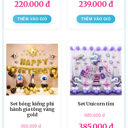
220.000
đ
239.000
đ
THÊM VÀO GIỎ
THÊM VÀO GIỎ
Set bóng kiếng phi
Set Unicorn tím
hành gia tông vàng
gold
585.000
đ
385.000
đ
455.000
đ