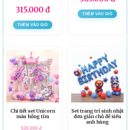
315.000
đ
THÊM VÀO GIỎ
THÊM VÀO GIỎ
Chi tiết set Unicorn
Set trang trí sinh nhật
màu hồng tím
đơn giản chủ đề siêu
anh hùng
530.000
đ