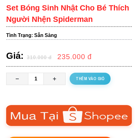
Set Bóng Sinh Nhật Cho Bé Thích
Người Nhện Spiderman
Tình Trạng: Sẵn Sàng
Giá:
235.000
đ
310.000
đ
THÊM VÀO GIỎ