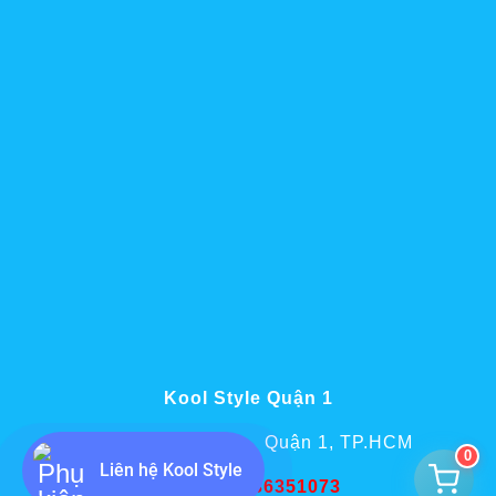
Kool Style Quận 1
75 Phó Đức Chính, Quận 1, TP.HCM
0
Liên hệ Kool Style
Hotline:
0936351073