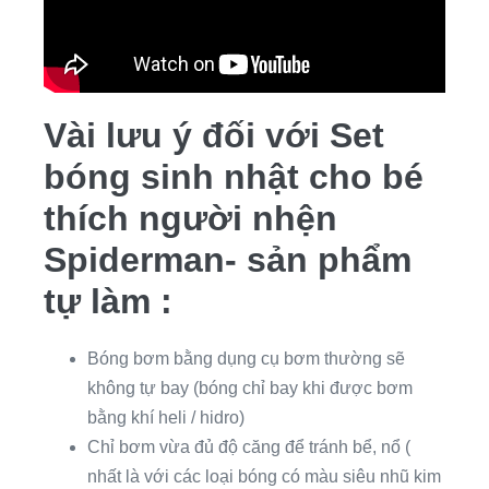
Vài lưu ý đối với Set
bóng sinh nhật cho bé
thích người nhện
Spiderman- sản phẩm
tự làm :
Bóng bơm bằng dụng cụ bơm thường sẽ
không tự bay (bóng chỉ bay khi được bơm
bằng khí heli / hidro)
Chỉ bơm vừa đủ độ căng để tránh bể, nổ (
nhất là với các loại bóng có màu siêu nhũ kim