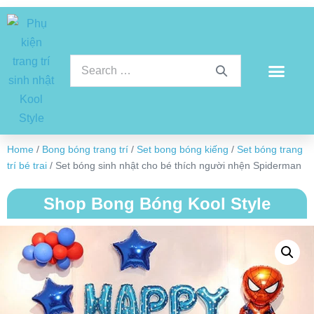
Home
/
Bong bóng trang trí
/
Set bong bóng kiếng
/
Set bóng trang
trí bé trai
/ Set bóng sinh nhật cho bé thích người nhện Spiderman
Shop Bong Bóng Kool Style