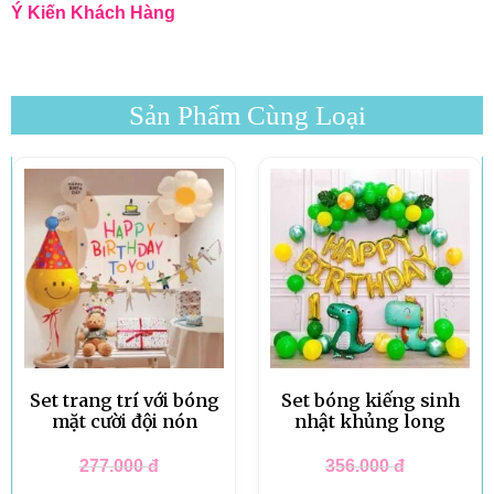
Ý Kiến Khách Hàng
Sản Phẩm Cùng Loại
Set trang trí với bóng
Set bóng kiếng sinh
mặt cười đội nón
nhật khủng long
277.000
đ
356.000
đ