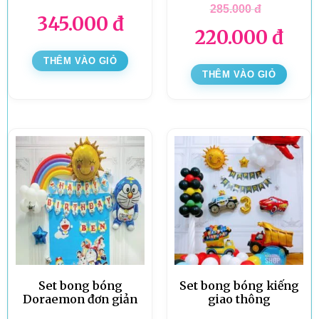
285.000
đ
345.000
đ
220.000
đ
THÊM VÀO GIỎ
THÊM VÀO GIỎ
Set bong bóng
Set bong bóng kiếng
Doraemon đơn giản
giao thông