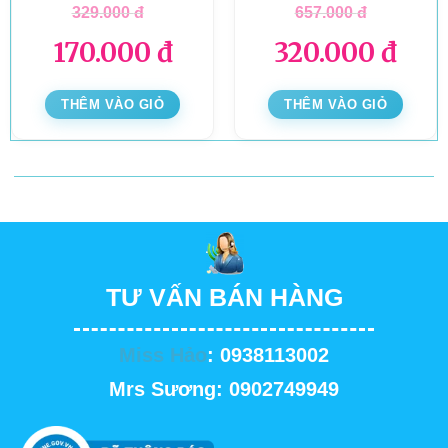
329.000
đ
657.000
đ
170.000
đ
320.000
đ
THÊM VÀO GIỎ
THÊM VÀO GIỎ
TƯ VẤN BÁN HÀNG
Miss Hảo
: 0938113002
Mrs Sương: 0902749949