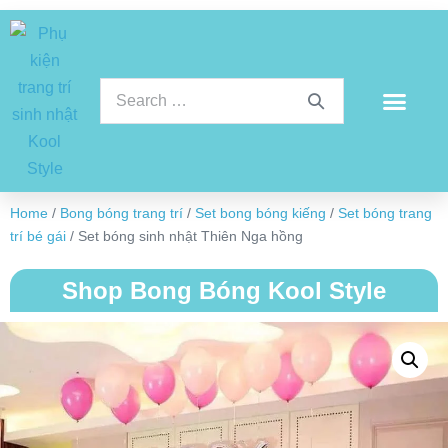
Home
/
Bong bóng trang trí
/
Set bong bóng kiếng
/
Set bóng trang
trí bé gái
/ Set bóng sinh nhật Thiên Nga hồng
Shop Bong Bóng Kool Style