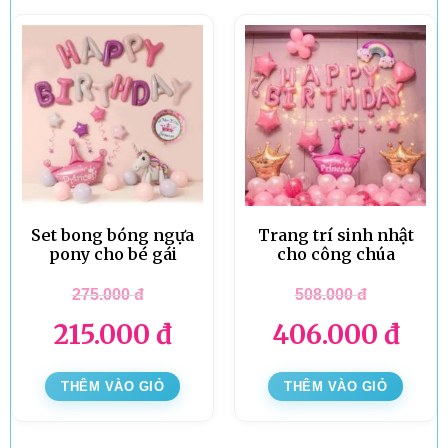
Set bong bóng ngựa
Trang trí sinh nhật
pony cho bé gái
cho công chúa
275.000
đ
508.000
đ
215.000
đ
406.000
đ
THÊM VÀO GIỎ
THÊM VÀO GIỎ