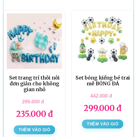
Set trang trí thôi nôi
Set bóng kiếng bé trai
đơn giản cho không
mê BÓNG ĐÁ
gian nhỏ
442.000
đ
295.000
đ
299.000
đ
235.000
đ
THÊM VÀO GIỎ
THÊM VÀO GIỎ