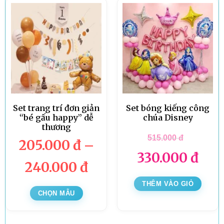
Set trang trí đơn giản
Set bóng kiếng công
“bé gấu happy” dễ
chúa Disney
thương
515.000
đ
205.000
đ
–
330.000
đ
240.000
đ
THÊM VÀO GIỎ
CHỌN MẪU