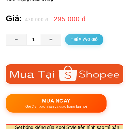
Giá:
295.000
đ
470.000
đ
THÊM VÀO GIỎ
MUA NGAY
Gọi điện xác nhận và giao hàng tận nơi
Set bóng kiếng của Kool Style trên hình sao thì bán