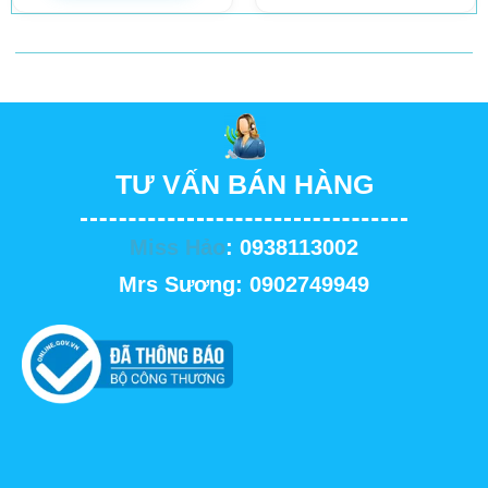
TƯ VẤN BÁN HÀNG
Miss Hảo
: 0938113002
Mrs Sương: 0902749949