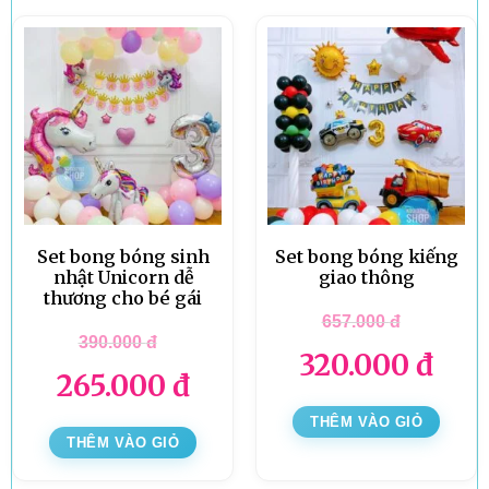
Set bong bóng sinh
Set bong bóng kiếng
nhật Unicorn dễ
giao thông
thương cho bé gái
657.000
đ
390.000
đ
320.000
đ
265.000
đ
THÊM VÀO GIỎ
THÊM VÀO GIỎ