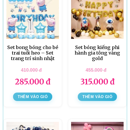
Set bong bóng cho bé
Set bóng kiếng phi
trai tuổi heo – Set
hành gia tông vàng
trang trí sinh nhật
gold
410.000
đ
455.000
đ
285.000
đ
315.000
đ
THÊM VÀO GIỎ
THÊM VÀO GIỎ