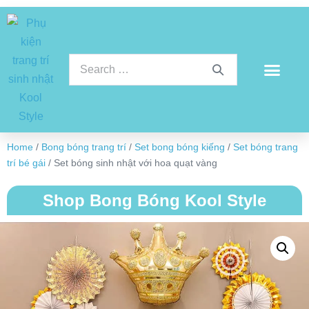
Home
/
Bong bóng trang trí
/
Set bong bóng kiếng
/
Set bóng trang
trí bé gái
/ Set bóng sinh nhật với hoa quạt vàng
Shop Bong Bóng Kool Style