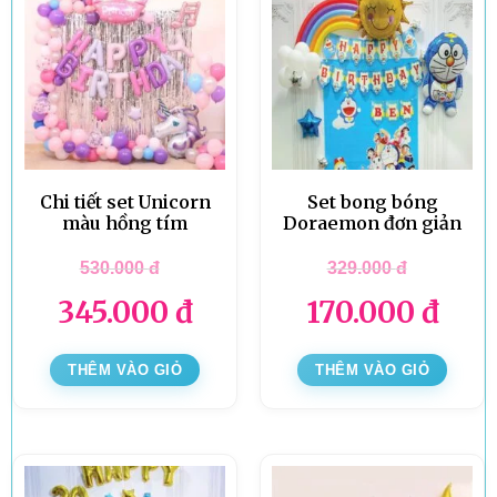
Chi tiết set Unicorn
Set bong bóng
màu hồng tím
Doraemon đơn giản
530.000
đ
329.000
đ
345.000
đ
170.000
đ
THÊM VÀO GIỎ
THÊM VÀO GIỎ