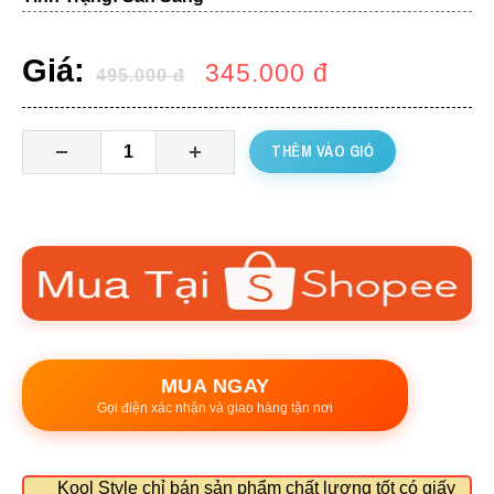
Giá:
345.000
đ
495.000
đ
THÊM VÀO GIỎ
MUA NGAY
Gọi điện xác nhận và giao hàng tận nơi
Kool Style chỉ bán sản phẩm chất lượng tốt có giấy