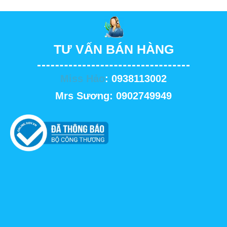
TƯ VẤN BÁN HÀNG
Miss Hảo
: 0938113002
Mrs Sương: 0902749949