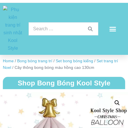
Home
/
Bong bóng trang trí
/
Set bong bóng kiếng
/
Set trang trí
Noel
/ Cây thông bong bóng màu hồng cao 130cm
Shop Bong Bóng Kool Style