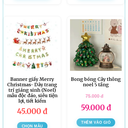
Banner giấy Merry
Bong bóng Cây thông
Christmas- Dây trang
noel 5 tầng
trí giáng sinh (Noel)
mẫu độc đáo, siêu tiện
75.000
đ
lợi, tiết kiểm
59.000
đ
45.000
đ
THÊM VÀO GIỎ
CHỌN MẪU