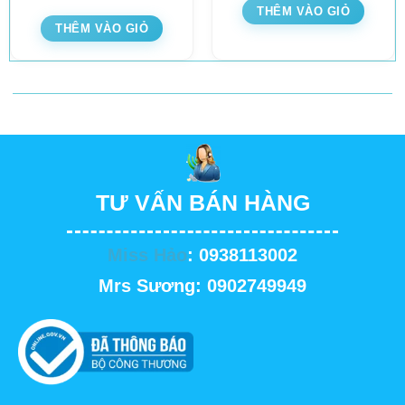
THÊM VÀO GIỎ
THÊM VÀO GIỎ
TƯ VẤN BÁN HÀNG
Miss Hảo
: 0938113002
Mrs Sương: 0902749949