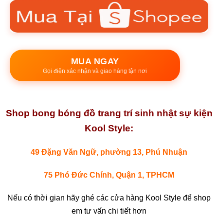
MUA NGAY
Gọi điện xác nhận và giao hàng tận nơi
Shop bong bóng đồ trang trí sinh nhật sự kiện
Kool Style:
49 Đặng Văn Ngữ, phường 13, Phú Nhuận
75 Phó Đức Chính, Quận 1, TPHCM
Nếu có thời gian hãy ghé các cửa hàng Kool Style để shop
em tư vấn chi tiết hơn