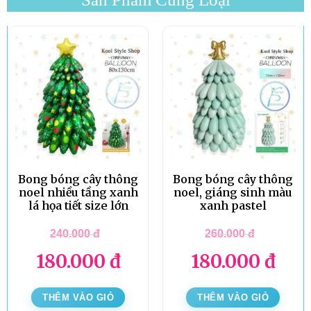
Bong bóng cây thông
Bong bóng cây thông
noel nhiều tầng xanh
noel, giáng sinh màu
lá họa tiết size lớn
xanh pastel
240.000
đ
260.000
đ
180.000
đ
180.000
đ
THÊM VÀO GIỎ
THÊM VÀO GIỎ