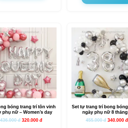
ng bóng trang trí tôn vinh
Set tự trang trí bong bó
y phụ nữ – Women’s day
ngày phụ nữ 8 tháng
436.000
đ
320.000
đ
455.000
đ
340.000
đ