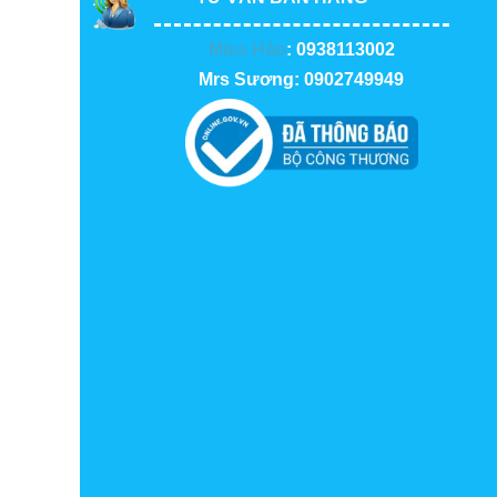
Miss Hảo
: 0938113002
Mrs Sương: 0902749949