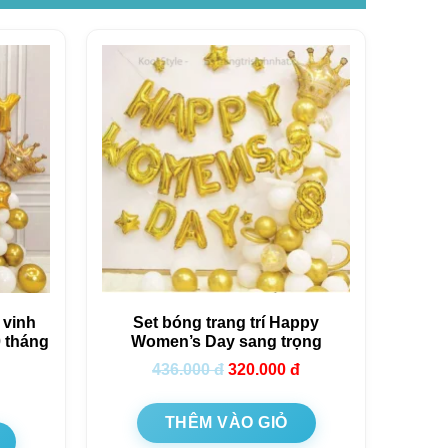
 vinh
Set bóng trang trí Happy
0 tháng
Women’s Day sang trọng
436.000
đ
320.000
đ
THÊM VÀO GIỎ