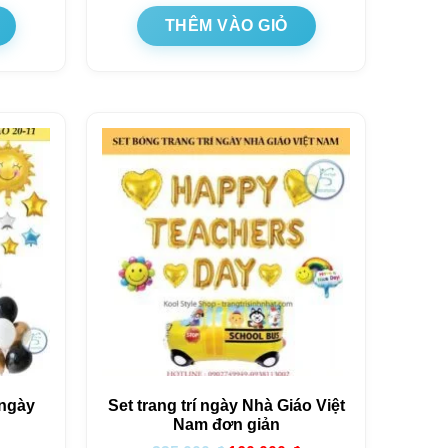
THÊM VÀO GIỎ
 ngày
Set trang trí ngày Nhà Giáo Việt
Nam đơn giản