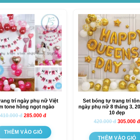
rang trí ngày phụ nữ Việt
Set bóng tự trang trí tôn
m tone hồng ngọt ngào
ngày phụ nữ 8 tháng 3, 2
10 đẹp
410.000
đ
285.000
đ
420.000
đ
305.000
đ
THÊM VÀO GIỎ
THÊM VÀO GIỎ