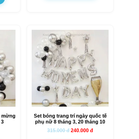
ng mừng
Set bóng trang trí ngày quốc tế
 3
phụ nữ 8 tháng 3, 20 tháng 10
315.000
đ
240.000
đ