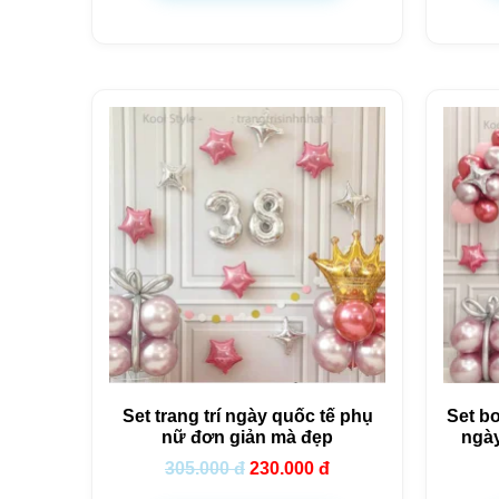
Set trang trí ngày quốc tế phụ
Set bo
nữ đơn giản mà đẹp
ngà
305.000
đ
230.000
đ