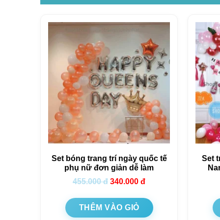
Set bóng trang trí ngày quốc tế
Set t
phụ nữ đơn giản dễ làm
Na
455.000
đ
340.000
đ
THÊM VÀO GIỎ