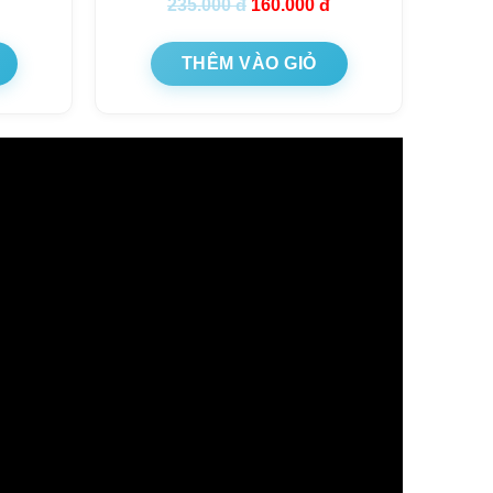
235.000
đ
160.000
đ
THÊM VÀO GIỎ