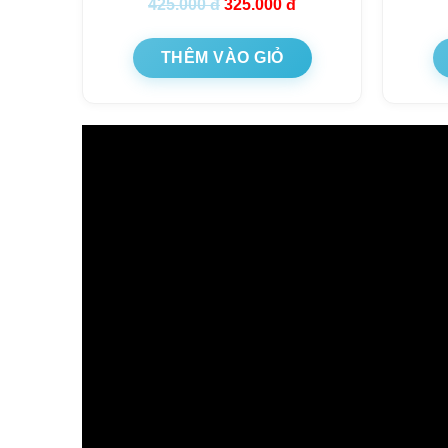
425.000
đ
325.000
đ
THÊM VÀO GIỎ