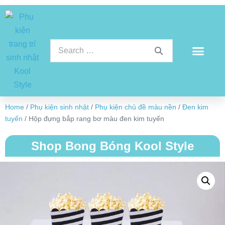
Home
/
Phụ kiện sinh nhật
/
Phụ kiện chủ đề màu nền
/
Đen kim
tuyến
/ Hộp đựng bắp rang bơ màu đen kim tuyến
Shop Bong Bóng Kool Style