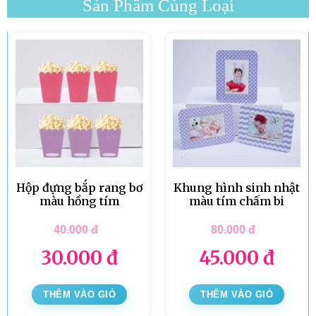
Sản Phẩm Cùng Loại
Hộp đựng bắp rang bơ
Khung hình sinh nhật
màu hồng tím
màu tím chấm bi
40.000
đ
80.000
đ
30.000
đ
45.000
đ
THÊM VÀO GIỎ
THÊM VÀO GIỎ