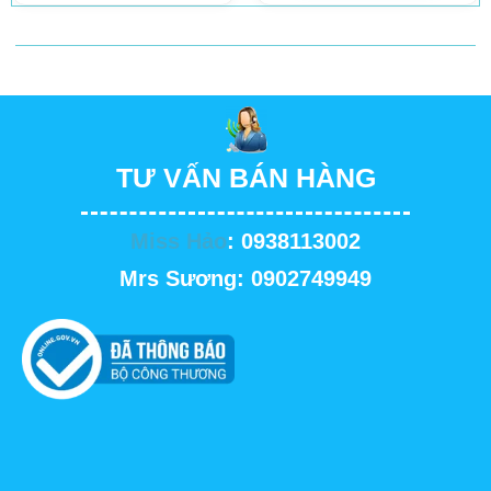
TƯ VẤN BÁN HÀNG
Miss Hảo
: 0938113002
Mrs Sương: 0902749949