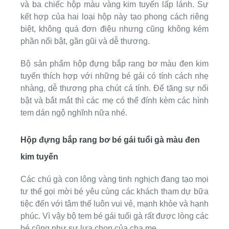
và ba chiếc hộp màu vàng kim tuyến lấp lánh. Sự
kết hợp của hai loại hộp này tạo phong cách riêng
biệt, không quá đơn điệu nhưng cũng không kém
phần nổi bật, gần gũi và dễ thương.
Bộ sản phẩm hộp đựng bắp rang bơ màu đen kim
tuyến thích hợp với những bé gái có tính cách nhẹ
nhàng, dễ thương pha chút cá tính. Để tăng sự nổi
bật và bắt mắt thì các mẹ có thể đính kèm các hình
tem dán ngộ nghĩnh nữa nhé.
Hộp đựng bắp rang bơ bé gái tuổi gà màu đen
kim tuyến
Các chú gà con lông vàng tinh nghịch đang tạo mọi
tư thế gọi mời bé yêu cùng các khách tham dự bữa
tiệc đến với tâm thế luôn vui vẻ, mạnh khỏe và hạnh
phúc. Vì vậy bộ tem bé gái tuổi gà rất được lòng các
bé cũng như sự lựa chọn của cha mẹ.