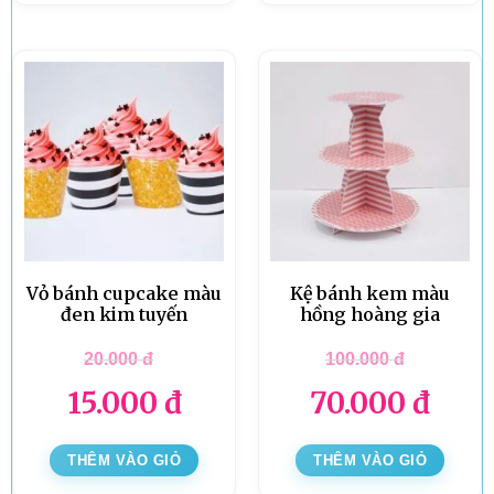
Vỏ bánh cupcake màu
Kệ bánh kem màu
đen kim tuyến
hồng hoàng gia
20.000
đ
100.000
đ
15.000
đ
70.000
đ
THÊM VÀO GIỎ
THÊM VÀO GIỎ