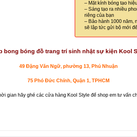
– Mặt kính bóng tạo hiệ
– Sáng tạo ra nhiều ph
riêng của bạn
– Bảo hành 1000 năm, nế
sẽ lập tức gửi bộ mới đ
 bong bóng đồ trang trí sinh nhật sự kiện Kool S
49 Đặng Văn Ngữ, phường 13, Phú Nhuận
75 Phó Đức Chính, Quận 1, TPHCM
hời gian hãy ghé các cửa hàng Kool Style để shop em tư vấn chi