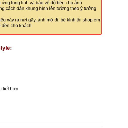
u ứng lung linh và bảo vệ độ bền cho ảnh
ong cách dán khung hình lên tường theo ý tưởng
u xảy ra nứt gãy, ảnh mờ đi, bể kính thì shop em
ể đền cho khách
tyle:
 tiết hơn