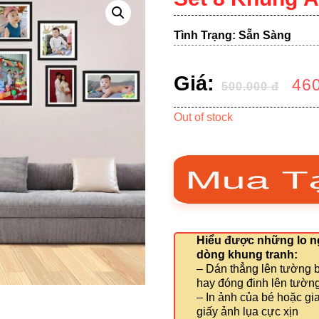
Tình Trạng: Sẵn Sàng
Giá:
46
500.000
đ
Out of stock
Hiểu được những lo ng
dòng khung tranh:
– Dán thẳng lên tường 
hay đóng đinh lên tườn
– In ảnh của bé hoặc gi
giấy ảnh lụa cực xịn