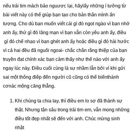
nếu trái tim mách bảo nguược lại, hãylấy những í tưởng từ
bài viết này có thể giúp bạn tạo cho bản thân mình ấn
tượng. Cho dù bạn muốn viết cái gì đó ngọt ngào vì bạn nhớ
anh ấy, thứ gì đó lãng mạn vì bạn vẫn còn yêu anh ấy, điều
gì đó chế nhạo vì bạn ghét anh ấy hoặc điều gì đó hài hước
vì cả hai đều đã nguôi ngoai- chắc chắn rằng thiệp của bạn
truyền đạt chính xác bạn cảm thấy như thế nào với anh ấy
ngay lúc này. Điều cuối cùng là sự nhầm lẫn bởi vì khi gửi
sai một thông điêp đến người cũ cũng có thể biếnthành
cơnác mộng căng thẳng.
Khi chúng ta chia tay, thì điều em lo sợ đã thành sự
thật. Nhưng tận sâu trong trái tim em, vẫn mong những
điều tốt đẹp nhất sẽ đến với anh. Chúc mừng sinh
nhật