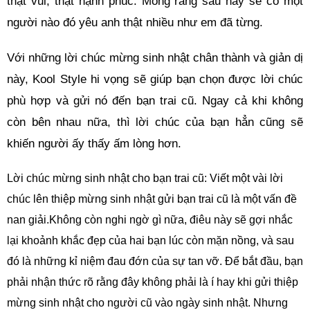
thật vui, thật hạnh phúc. Mong rằng sau này sẽ có một
người nào đó yêu anh thật nhiều như em đã từng.
Với những lời chúc mừng sinh nhật chân thành và giản dị
này, Kool Style hi vọng sẽ giúp bạn chọn được lời chúc
phù hợp và gửi nó đến bạn trai cũ. Ngay cả khi không
còn bên nhau nữa, thì lời chúc của bạn hẳn cũng sẽ
khiến người ấy thấy ấm lòng hơn.
Lời chúc mừng sinh nhật cho bạn trai cũ: Viết một vài lời
chúc lên thiệp mừng sinh nhật gửi bạn trai cũ là một vấn đề
nan giải.Không còn nghi ngờ gì nữa, điêu này sẽ gợi nhắc
lại khoảnh khắc đẹp của hai bạn lúc còn mặn nồng, và sau
đó là những kỉ niệm đau đớn của sự tan vỡ. Để bắt đầu, bạn
phải nhận thức rõ rằng đây không phải là í hay khi gửi thiệp
mừng sinh nhật cho người cũ vào ngày sinh nhật. Nhưng