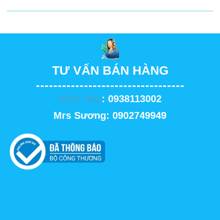
TƯ VẤN BÁN HÀNG
Miss Hảo
: 0938113002
Mrs Sương: 0902749949