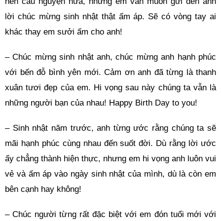
nến cầu nguyện nữa, nhưng em vẫn muốn gửi đến anh
lời chúc mừng sinh nhật thật ấm áp. Sẽ có vòng tay ai
khác thay em sưởi ấm cho anh!
– Chúc mừng sinh nhật anh, chúc mừng anh hạnh phúc
với bến đỗ bình yên mới. Cảm ơn anh đã từng là thanh
xuân tươi đẹp của em. Hi vọng sau này chúng ta vẫn là
những người bạn của nhau! Happy Birth Day to you!
– Sinh nhật năm trước, anh từng ước rằng chúng ta sẽ
mãi hạnh phúc cùng nhau đến suốt đời. Dù rằng lời ước
ấy chẳng thành hiện thực, nhưng em hi vọng anh luôn vui
vẻ và ấm áp vào ngày sinh nhật của mình, dù là còn em
bên cạnh hay không!
– Chúc người từng rất đặc biệt với em đón tuổi mới với