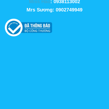
Miss Hảo
: 0938113002
Mrs Sương: 0902749949