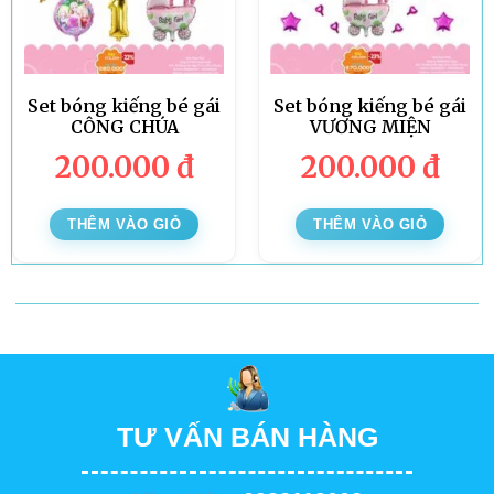
Set bóng kiếng bé gái
Set bóng kiếng bé gái
CÔNG CHÚA
VƯƠNG MIỆN
200.000
đ
200.000
đ
THÊM VÀO GIỎ
THÊM VÀO GIỎ
TƯ VẤN BÁN HÀNG