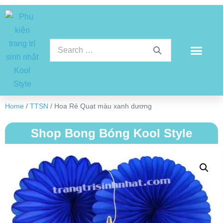
Home
/
TTSN
/ Hoa Rẻ Quạt màu xanh dương
Shop Bong Bóng Kool Style