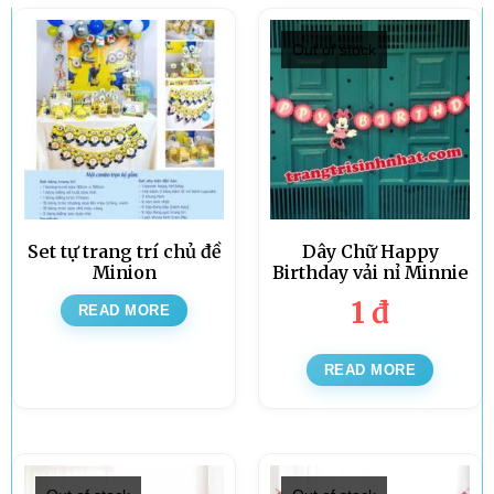
Out of stock
Set tự trang trí chủ đề
Dây Chữ Happy
Minion
Birthday vải nỉ Minnie
1
đ
READ MORE
READ MORE