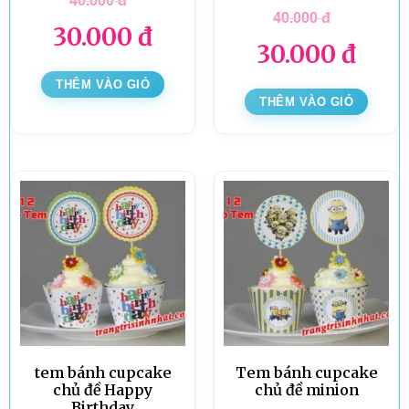
40.000
đ
40.000
đ
30.000
đ
30.000
đ
THÊM VÀO GIỎ
THÊM VÀO GIỎ
tem bánh cupcake
Tem bánh cupcake
chủ đề Happy
chủ đề minion
Birthday