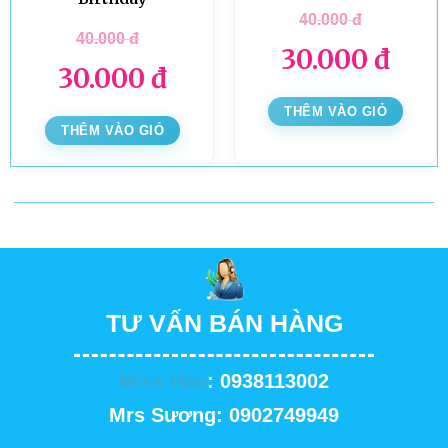
40.000
đ
40.000
đ
30.000
đ
30.000
đ
THÊM VÀO GIỎ
THÊM VÀO GIỎ
TƯ VẤN BÁN HÀNG
Miss Hảo
: 0938113002
Mrs Sương: 0902749949