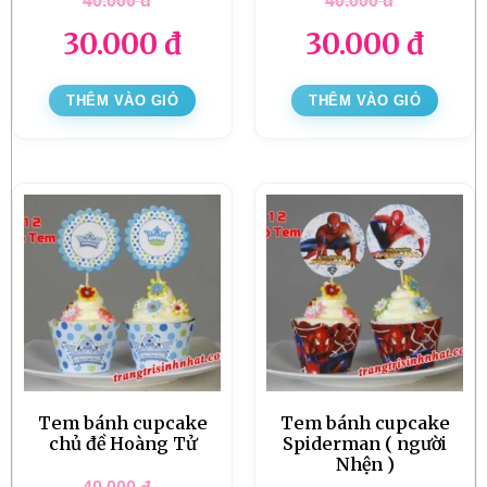
40.000
đ
40.000
đ
30.000
đ
30.000
đ
THÊM VÀO GIỎ
THÊM VÀO GIỎ
Tem bánh cupcake
Tem bánh cupcake
chủ đề Hoàng Tử
Spiderman ( người
Nhện )