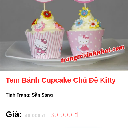
Tem Bánh Cupcake Chủ Đề Kitty
Tình Trạng: Sẵn Sàng
Giá:
30.000
đ
40.000
đ