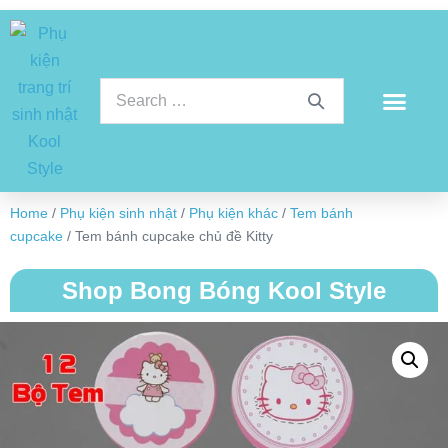
Home
/
Phụ kiện sinh nhật
/
Phụ kiện khác
/
Tem bánh
cupcake
/ Tem bánh cupcake chủ đề Kitty
Shop Bong Bóng Kool Style