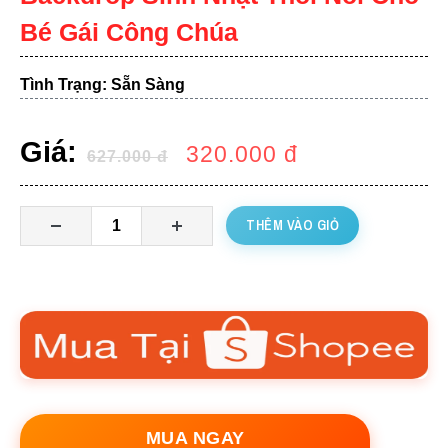
Bé Gái Công Chúa
Tình Trạng: Sẵn Sàng
Giá:
320.000
đ
627.000
đ
THÊM VÀO GIỎ
MUA NGAY