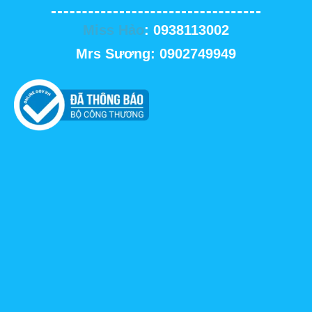
Miss Hảo
: 0938113002
Mrs Sương: 0902749949