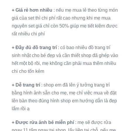
+ Giá rẻ hơn nhiều
: nếu mẹ mua lẻ theo từng món
giá của set thì chi phí rất cao nhưng khi mẹ mua
nguyên set giá chỉ còn 50% giúp mẹ tiết kiệm được
rất nhiều chi phí
+ Đầy đủ đồ trang trí
: có bao nhiêu đồ trang trí
sinh nhật cho bé đẹp và cần thiết shop đã ghép vào
hết một bộ rồi, mẹ không cần phải mua thêm nhiều
chi cho tốn kém
+ Dễ trang trí
: shop em đã lên ý tưởng trang trí
bằng hình ảnh sẵn cho mẹ, mẹ chỉ việc mua về đặt
lên bàn theo đúng hình shop em hướng dẫn là đẹp
lắm rồi ạ
+ Được rửa ảnh bé miễn phí
: mẹ sẽ được rửa
ngay 11 tấm ngay tại shop, lấy liền tại chỗ, nếu mẹ