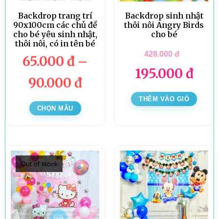
Backdrop trang trí
Backdrop sinh nhật
90x100cm các chủ đề
thôi nôi Angry Birds
cho bé yêu sinh nhật,
cho bé
thôi nôi, có in tên bé
428.000
đ
65.000
đ
–
195.000
đ
90.000
đ
THÊM VÀO GIỎ
CHỌN MẪU
Out of stock