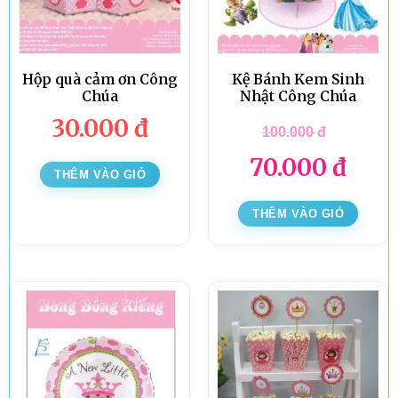
Hộp quà cảm ơn Công
Kệ Bánh Kem Sinh
Chúa
Nhật Công Chúa
30.000
đ
100.000
đ
70.000
đ
THÊM VÀO GIỎ
THÊM VÀO GIỎ