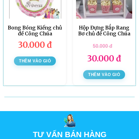
Bong Bóng Kiếng chủ
Hộp Đựng Bắp Rang
đề Công Chúa
Bơ chủ đề Công Chúa
30.000
đ
50.000
đ
30.000
đ
THÊM VÀO GIỎ
THÊM VÀO GIỎ
TƯ VẤN BÁN HÀNG