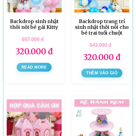
Backdrop sinh nhật
Backdrop trang trí
thôi nôi bé gái Kitty
sinh nhật thôi nôi cho
bé trai tuổi chuột
657.000
đ
543.000
đ
320.000
đ
320.000
đ
READ MORE
THÊM VÀO GIỎ