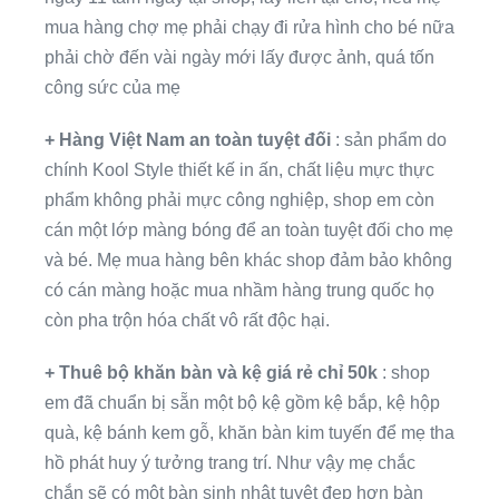
mua hàng chợ mẹ phải chạy đi rửa hình cho bé nữa
phải chờ đến vài ngày mới lấy được ảnh, quá tốn
công sức của mẹ
+ Hàng Việt Nam an toàn tuyệt đối
: sản phẩm do
chính Kool Style thiết kế in ấn, chất liệu mực thực
phẩm không phải mực công nghiệp, shop em còn
cán một lớp màng bóng để an toàn tuyệt đối cho mẹ
và bé. Mẹ mua hàng bên khác shop đảm bảo không
có cán màng hoặc mua nhầm hàng trung quốc họ
còn pha trộn hóa chất vô rất độc hại.
+ Thuê bộ khăn bàn và kệ giá rẻ chỉ 50k
: shop
em đã chuẩn bị sẵn một bộ kệ gồm kệ bắp, kệ hộp
quà, kệ bánh kem gỗ, khăn bàn kim tuyến để mẹ tha
hồ phát huy ý tưởng trang trí. Như vậy mẹ chắc
chắn sẽ có một bàn sinh nhật tuyệt đẹp hơn bàn