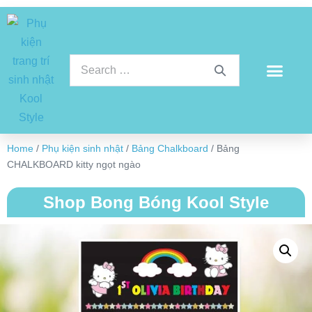
Home
/
Phụ kiện sinh nhật
/
Bảng Chalkboard
/ Bảng
CHALKBOARD kitty ngọt ngào
Shop Bong Bóng Kool Style