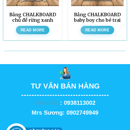
Bảng CHALKBOARD
Bảng CHALKBOARD
chủ đề rừng xanh
baby boy cho bé trai
READ MORE
READ MORE
TƯ VẤN BÁN HÀNG
Miss Hảo
: 0938113002
Mrs Sương: 0902749949