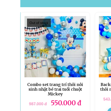
Out of stock
Combo set trang trí thôi nôi
Backd
sinh nhật bé trai tuổi chuột
thôi 
Mickey
543
550.000
đ
987.000
đ