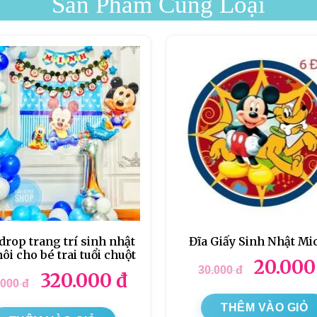
Sản Phẩm Cùng Loại
rop trang trí sinh nhật
Đĩa Giấy Sinh Nhật Mi
nôi cho bé trai tuổi chuột
20.00
30.000
đ
320.000
đ
.000
đ
THÊM VÀO GIỎ