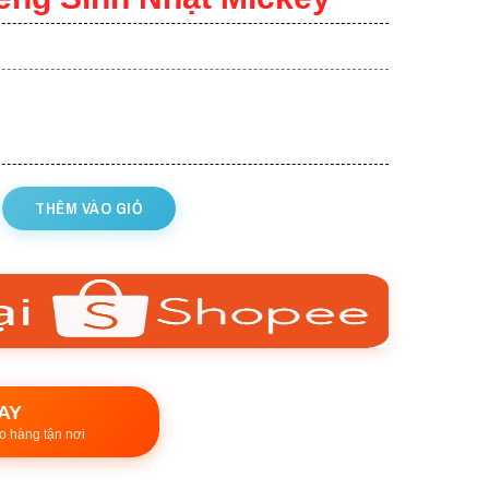
THÊM VÀO GIỎ
AY
o hàng tận nơi