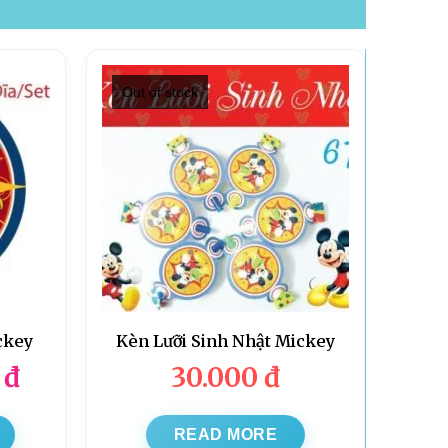
Out of stock
ckey
Kèn Lưỡi Sinh Nhật Mickey
0
đ
30.000
đ
READ MORE