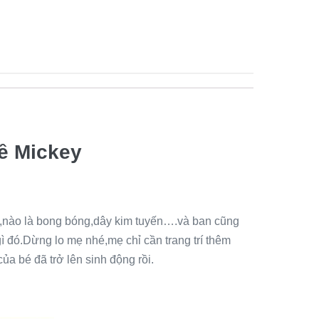
đề Mickey
on,nào là bong bóng,dây kim tuyến….và ban cũng
ì đó.Dừng lo mẹ nhé,mẹ chỉ cần trang trí thêm
ủa bé đã trở lên sinh động rồi.