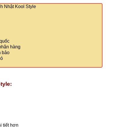
 Nhật Kool Style
 quốc
 nhận hàng
m bảo
có
tyle:
 tiết hơn