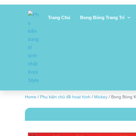
Trang Chủ
Bong Bóng Trang Trí
Home
/
Phụ kiện chủ đề hoạt hình
/
Mickey
/ Bong Bóng K