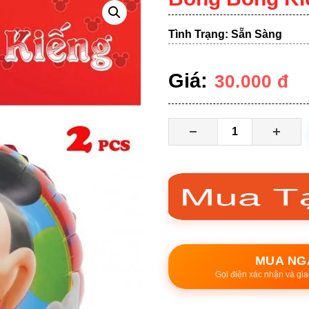
Tình Trạng: Sẵn Sàng
Giá:
30.000
đ
MUA NG
Gọi điện xác nhận và gia