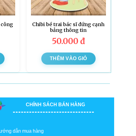
ú công
Chibi bé trai bác sĩ đứng cạnh
bảng thông tin
50.000
đ
THÊM VÀO GIỎ
CHÍNH SÁCH BÁN HÀNG
ướng dẫn mua hàng