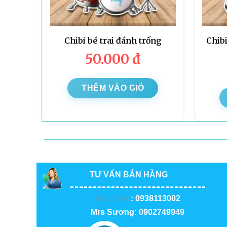
Chibi bé trai đánh trống
Chibi
50.000
đ
THÊM VÀO GIỎ
TƯ VẤN BÁN HÀNG
Miss Hảo
: 0938113002
Mrs Sương: 0902749949