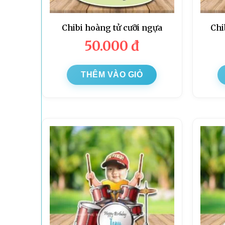
Chibi hoàng tử cưỡi ngựa
Chi
50.000
đ
THÊM VÀO GIỎ