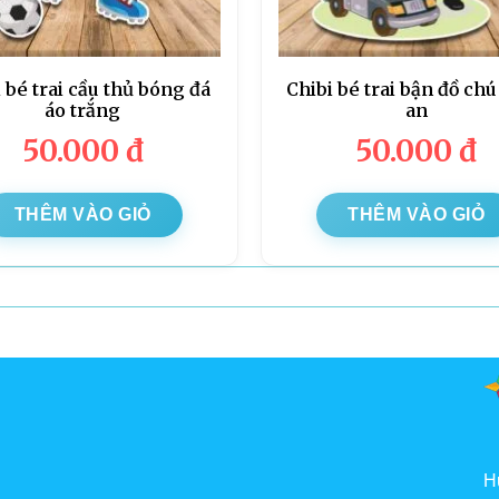
 bé trai cầu thủ bóng đá
Chibi bé trai bận đồ ch
áo trắng
an
50.000
đ
50.000
đ
THÊM VÀO GIỎ
THÊM VÀO GIỎ
H