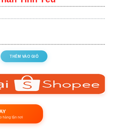
THÊM VÀO GIỎ
AY
o hàng tận nơi