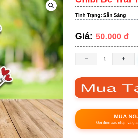
Tình Trạng: Sẵn Sàng
Giá:
50.000
đ
MUA NG
Gọi điện xác nhận và gia