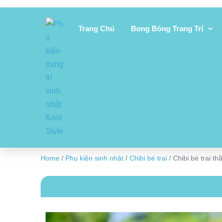
Trang Chủ
Bong Bóng Trang Trí
Home
/
Phụ kiện sinh nhật
/
Chibi bé trai
/ Chibi bé trai th