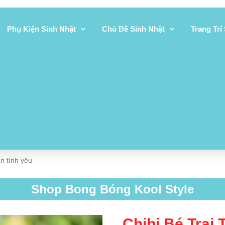
Phụ Kiện Sinh Nhật
Chủ Đề Sinh Nhật
Trang Trí
ần tình yêu
Shop Bong Bóng Kool Style
Chibi Bé Trai 