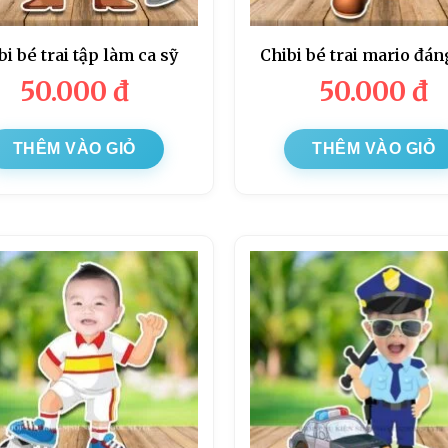
bi bé trai tập làm ca sỹ
Chibi bé trai mario đán
50.000
đ
50.000
đ
THÊM VÀO GIỎ
THÊM VÀO GIỎ