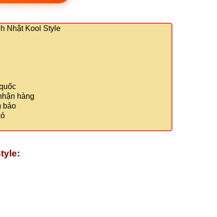
 Nhật Kool Style
 quốc
 nhận hàng
m bảo
có
tyle: