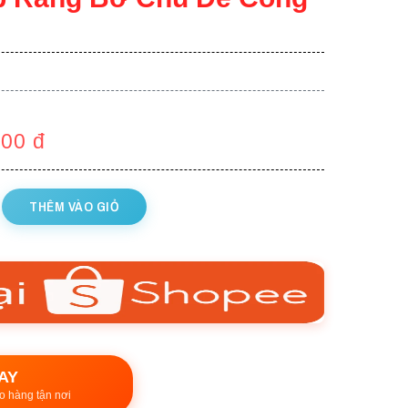
000
đ
THÊM VÀO GIỎ
AY
o hàng tận nơi