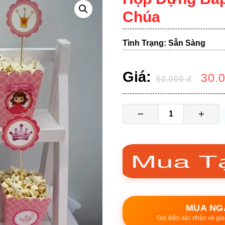
Chúa
Tình Trạng: Sẵn Sàng
Giá:
30.
50.000
đ
MUA NG
Gọi điện xác nhận và gia