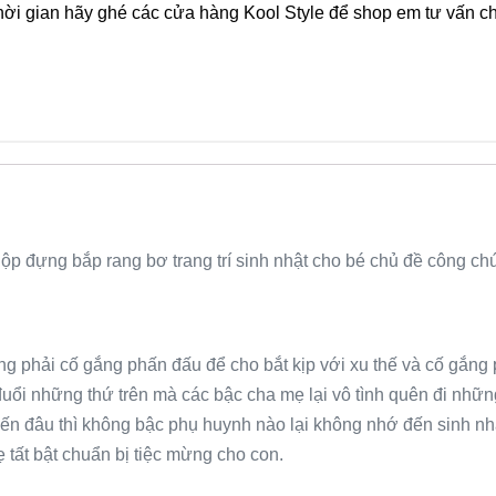
hời gian hãy ghé các cửa hàng Kool Style để shop em tư vấn chi
ộp đựng bắp rang bơ trang trí sinh nhật cho bé chủ đề công ch
ũng phải cố gắng phấn đấu để cho bắt kịp với xu thế và cố gắn
ổi những thứ trên mà các bậc cha mẹ lại vô tình quên đi những
n đâu thì không bậc phụ huynh nào lại không nhớ đến sinh nhậ
 tất bật chuẩn bị tiệc mừng cho con.