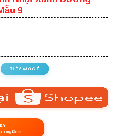
Mẫu 9
THÊM VÀO GIỎ
AY
o hàng tận nơi