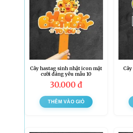
Cây hastag sinh nhật icon mặt
Cây
cười đáng yêu mẫu 10
30.000
đ
THÊM VÀO GIỎ