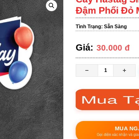
Đậm Phối Đỏ 
Tình Trạng: Sẵn Sàng
Giá:
30.000
đ
MUA NG
Gọi điện xác nhận và gia