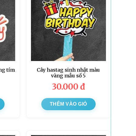
ng tím
Cây hastag sinh nhật màu
vàng mẫu số 5
30.000
đ
THÊM VÀO GIỎ