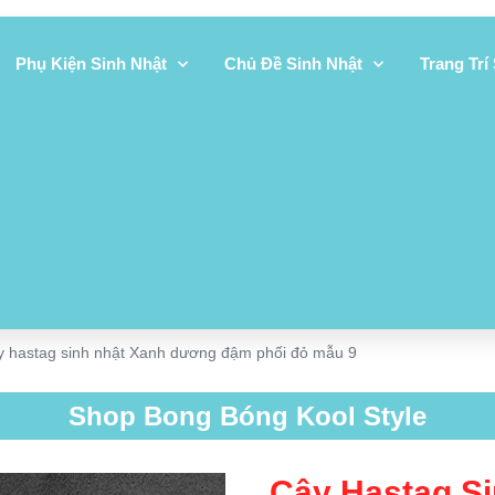
Phụ Kiện Sinh Nhật
Chủ Đề Sinh Nhật
Trang Trí
y hastag sinh nhật Xanh dương đậm phối đỏ mẫu 9
Shop Bong Bóng Kool Style
Cây Hastag S