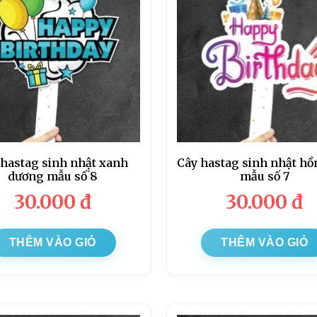
 hastag sinh nhật xanh
Cây hastag sinh nhật hồ
dương mẫu số ́8
mẫu số 7
30.000
đ
30.000
đ
THÊM VÀO GIỎ
THÊM VÀO GIỎ