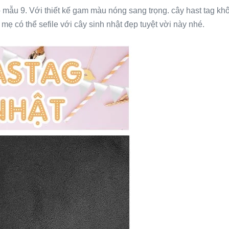
ẫu 9. Với thiết kế gam màu nóng sang trọng. cây hast tag khô
 mẹ có thể sefile với cây sinh nhật đẹp tuyệt vời này nhé.