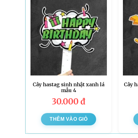
Cây hastag sinh nhật xanh lá
Cây h
mẫu 4
30.000
đ
THÊM VÀO GIỎ