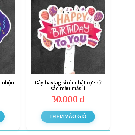
i nhộn
Cây hastag sinh nhật rực rỡ
sắc màu mẫu 1
30.000
đ
THÊM VÀO GIỎ