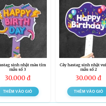
astag sinh nhật màu tím
Cây hastag sinh nhật vu
mẫu số 3
mẫu số 2
30.000
đ
30.000
đ
THÊM VÀO GIỎ
THÊM VÀO GIỎ