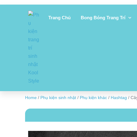
Trang Chủ
Bong Bóng Trang Trí
Home
/
Phụ kiện sinh nhật
/
Phụ kiện khác
/
Hashtag
/ Câ