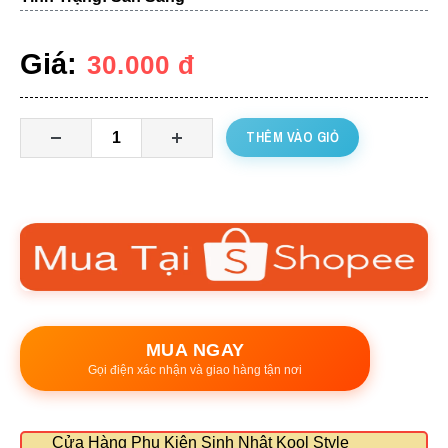
Giá:
30.000
đ
THÊM VÀO GIỎ
MUA NGAY
Gọi điện xác nhận và giao hàng tận nơi
Cửa Hàng Phụ Kiện Sinh Nhật Kool Style