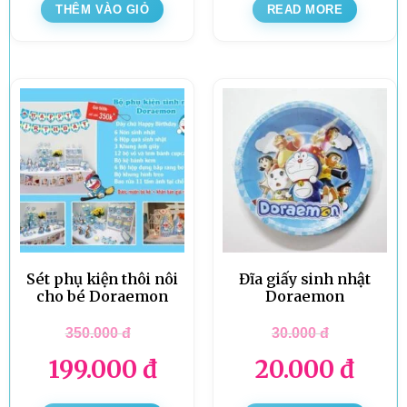
THÊM VÀO GIỎ
READ MORE
Sét phụ kiện thôi nôi
Đĩa giấy sinh nhật
cho bé Doraemon
Doraemon
350.000
đ
30.000
đ
199.000
đ
20.000
đ