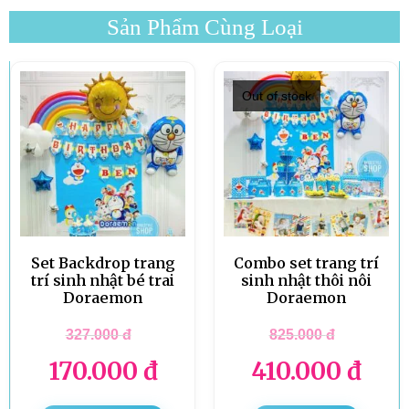
Sản Phẩm Cùng Loại
Out of stock
Set Backdrop trang
Combo set trang trí
trí sinh nhật bé trai
sinh nhật thôi nôi
Doraemon
Doraemon
327.000
đ
825.000
đ
170.000
đ
410.000
đ