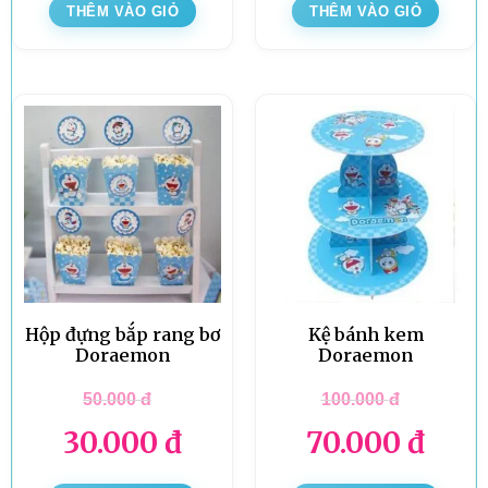
THÊM VÀO GIỎ
THÊM VÀO GIỎ
Hộp đựng bắp rang bơ
Kệ bánh kem
Doraemon
Doraemon
50.000
đ
100.000
đ
30.000
đ
70.000
đ