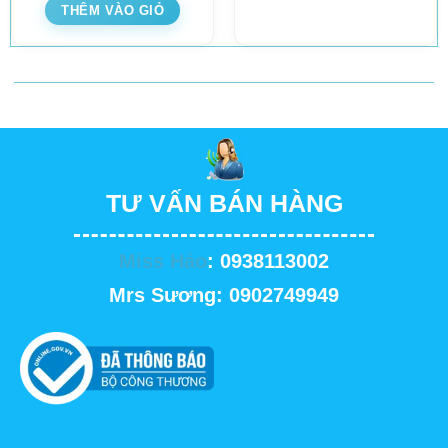
THÊM VÀO GIỎ
TƯ VẤN BÁN HÀNG
Miss Hảo
: 0938113002
Mrs Sương: 0902749949