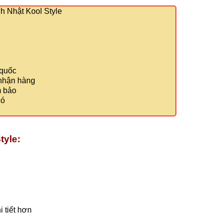
 Nhật Kool Style
 quốc
 nhận hàng
m bảo
có
tyle:
 tiết hơn