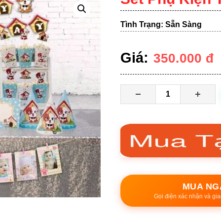
Tình Trạng: Sẵn Sàng
Giá:
350.000
đ
MUA NG
Gọi điện xác nhận và gia