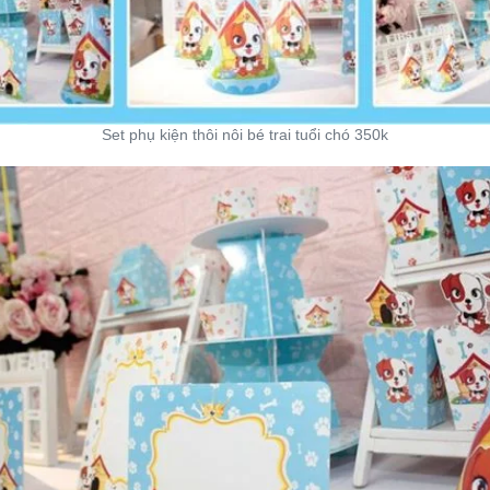
Set phụ kiện thôi nôi bé trai tuổi chó 350k