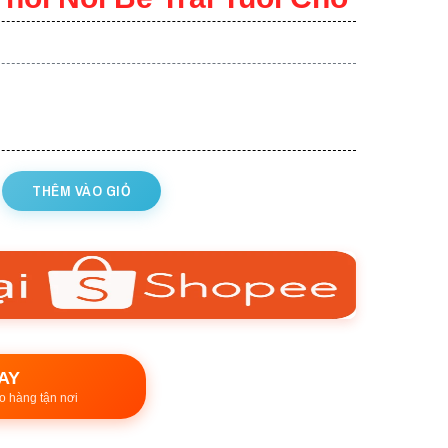
THÊM VÀO GIỎ
AY
o hàng tận nơi