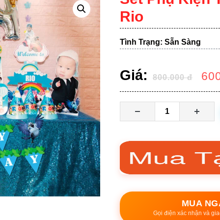
Rio
Tình Trạng: Sẵn Sàng
Giá:
60
800.000
đ
MUA NG
Gọi điện xác nhận và gia