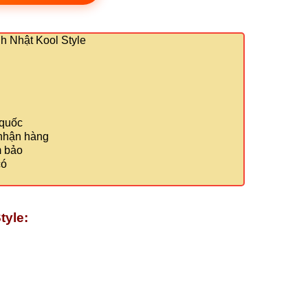
 Nhật Kool Style
 quốc
 nhận hàng
m bảo
có
tyle: