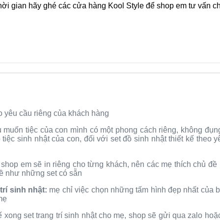
hời gian hãy ghé các cửa hàng Kool Style để shop em tư vấn chi
eo yêu cầu riêng của khách hàng
muốn tiệc của con mình có một phong cách riêng, không đụng 
tiệc sinh nhật của con, đối với set đồ sinh nhật thiết kế theo 
 shop em sẽ in riêng cho từng khách, nên các mẹ thích chủ đề n
ề như những set có sẵn
trí sinh nhật:
mẹ chỉ việc chọn những tấm hình đẹp nhất của bé, 
mẹ
ế xong set trang trí sinh nhật cho mẹ, shop sẽ gửi qua zalo ho