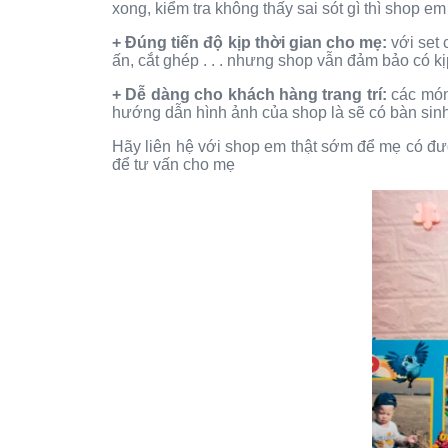
xong, kiểm tra không thấy sai sót gì thì shop 
+ Đúng tiến độ kịp thời gian cho mẹ:
với set 
ấn, cắt ghép . . . nhưng shop vẫn đảm bảo có kị
+ Dễ dàng cho khách hàng trang trí:
các món 
hướng dẫn hình ảnh của shop là sẽ có bàn sin
Hãy liên hệ với shop em thật sớm để mẹ có đư
để tư vấn cho mẹ