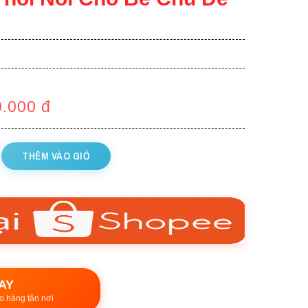
0.000
đ
THÊM VÀO GIỎ
AY
o hàng tận nơi