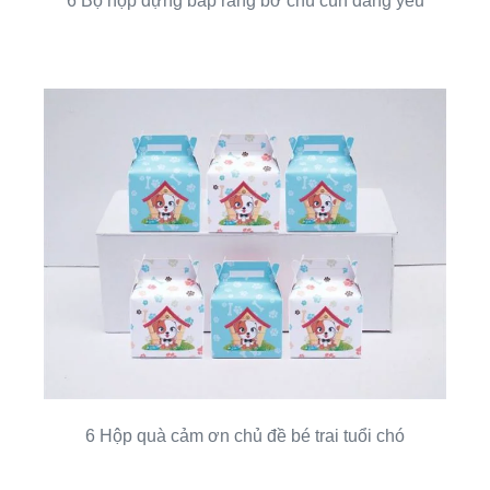
6 Bộ hộp đựng bắp rang bơ chú cún đáng yêu
6 Hộp quà cảm ơn chủ đề bé trai tuổi chó