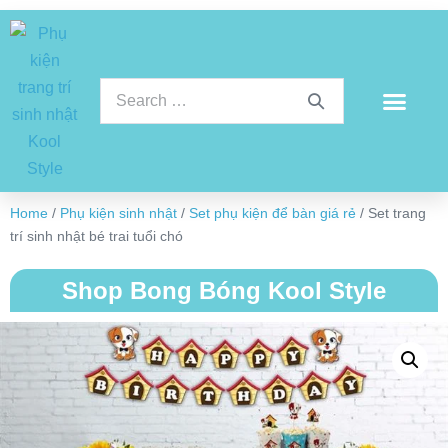
Home
/
Phụ kiện sinh nhật
/
Set phụ kiện để bàn giá rẻ
/ Set trang
trí sinh nhật bé trai tuổi chó
Shop Bong Bóng Kool Style