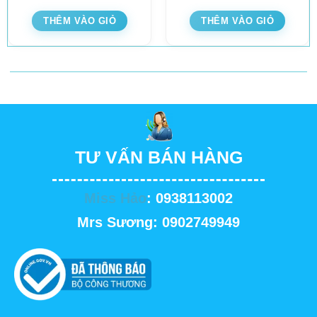
THÊM VÀO GIỎ
THÊM VÀO GIỎ
TƯ VẤN BÁN HÀNG
Miss Hảo
: 0938113002
Mrs Sương: 0902749949