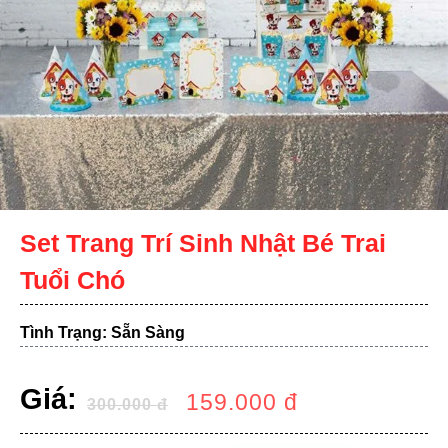
Set Trang Trí Sinh Nhật Bé Trai
Tuổi Chó
Tình Trạng: Sẵn Sàng
Giá:
159.000
đ
300.000
đ